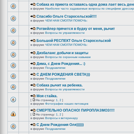
Собака из приюта оставаясь одна дома лает весь ден
в форуме
Наиболее часто задаваемые вопросы по специфике дрессир
Спасибо Ольге Старосельской!!!!
в форуме
ЧЕМ НАМ СМОГЛИ ПОМОЧЬ:
Ротвейлер прячется в будку от меня, рычит
в форуме
Вопросы по управляемости
Большой РЕСПЕКТ Ольге Старосельской
в форуме
ЧЕМ НАМ СМОГЛИ ПОМОЧЬ:
Дизбаланс добычи и защиты
в форуме
Вопросы по охранным навыкам
Дима, с Днем Рождения... :)
в форуме
Поздравлялки
C ДНЕМ РОЖДЕНИЯ СВЕТА)))
в форуме
Поздравлялки
Собака рычит на ребенка.
в форуме
Вопросы по управляемости
Моя стайка.
[
На страницу:
1
,
2
]
в форуме
Фотографии наших питомцев
СМЕРТЕЛЬНО ОПАСНО! ПИРОПЛАЗМОЗ!!!!
[
На страницу:
1
,
2
]
в форуме
Вопросы к ветеринару
С Днем Рождения Оля))))))
в форуме
Поздравлялки