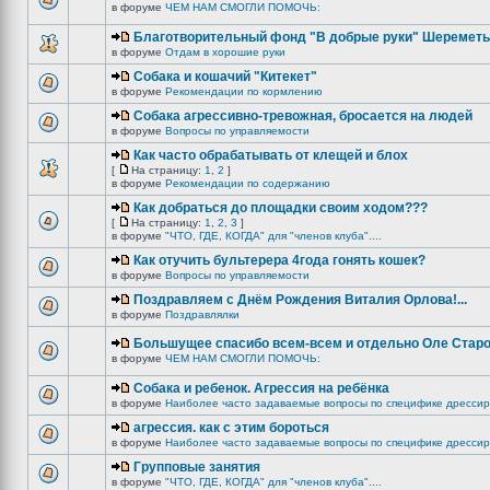
в форуме
ЧЕМ НАМ СМОГЛИ ПОМОЧЬ:
Благотворительный фонд "В добрые руки" Шереметь
в форуме
Отдам в хорошие руки
Собака и кошачий "Китекет"
в форуме
Рекомендации по кормлению
Собака агрессивно-тревожная, бросается на людей
в форуме
Вопросы по управляемости
Как часто обрабатывать от клещей и блох
[
На страницу:
1
,
2
]
в форуме
Рекомендации по содержанию
Как добраться до площадки своим ходом???
[
На страницу:
1
,
2
,
3
]
в форуме
"ЧТО, ГДЕ, КОГДА" для "членов клуба"....
Как отучить бультерера 4года гонять кошек?
в форуме
Вопросы по управляемости
Поздравляем с Днём Рождения Виталия Орлова!...
в форуме
Поздравлялки
Большущее спасибо всем-всем и отдельно Оле Старо
в форуме
ЧЕМ НАМ СМОГЛИ ПОМОЧЬ:
Собака и ребенок. Агрессия на ребёнка
в форуме
Наиболее часто задаваемые вопросы по специфике дрессир
агрессия. как с этим бороться
в форуме
Наиболее часто задаваемые вопросы по специфике дрессир
Групповые занятия
в форуме
"ЧТО, ГДЕ, КОГДА" для "членов клуба"....