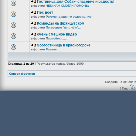
Гостиница для Собак- спасение и радость!
в форуме
ЧЕМ НАМ СМОГЛИ ПОМОЧЬ:
Пес воет
в форуме
Рекомендации по содержанию
Команды на французском
в форуме
Поговорим "ни о чём"....
очень смешное видео
в форуме
Посмеёмся.....
Зоогостиница в Красногорске
в форуме
Разное...
Страница
1
из
20
[ Результатов поиска более 1000 ]
Список форумов
Создано на основе
Рус
[ Time : 0.0