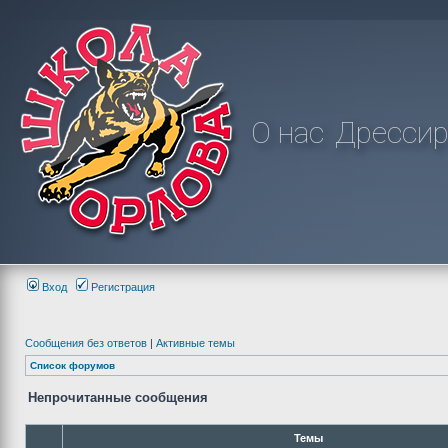
О нас
Дрессир
Вход
Регистрация
Сообщения без ответов
|
Активные темы
Список форумов
Непрочитанные сообщения
Темы