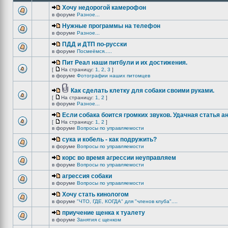
Хочу недорогой камерофон
в форуме
Разное...
Нужные программы на телефон
в форуме
Разное...
ПДД и ДТП по-русски
в форуме
Посмеёмся.....
Пит Реал наши питбули и их достижения.
[
На страницу:
1
,
2
,
3
]
в форуме
Фотографии наших питомцев
Как сделать клетку для собаки своими руками.
[
На страницу:
1
,
2
]
в форуме
Разное...
Если собака боится громких звуков. Удачная статья а
[
На страницу:
1
,
2
]
в форуме
Вопросы по управляемости
сука и кобель - как подружить?
в форуме
Вопросы по управляемости
корс во время агрессии неуправляем
в форуме
Вопросы по управляемости
агрессия собаки
в форуме
Вопросы по управляемости
Хочу стать кинологом
в форуме
"ЧТО, ГДЕ, КОГДА" для "членов клуба"....
приучение щенка к туалету
в форуме
Занятия с щенком