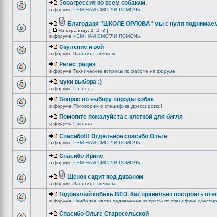
Зооагрессия ко всем собакам.
в форуме
ЧЕМ НАМ СМОГЛИ ПОМОЧЬ:
Благодаря "ШКОЛЕ ОРЛОВА" мы с нуля поднимаемс
[
На страницу:
1
,
2
,
3
]
в форуме
ЧЕМ НАМ СМОГЛИ ПОМОЧЬ:
Скуление и вой
в форуме
Занятия с щенком
Регистрация
в форуме
Технические вопросы по работе на форуме
муки выбора :)
в форуме
Разное...
Вопрос по выбору породы собак
в форуме
Поговорим о специфике дрессировки!
Помогите пожалуйста с клеткой для бигля
в форуме
Разное...
Спасибо!!! Отдельное спасибо Ольге
в форуме
ЧЕМ НАМ СМОГЛИ ПОМОЧЬ:
Спасибо Ирине
в форуме
ЧЕМ НАМ СМОГЛИ ПОМОЧЬ:
Щенок сидит под диваном
в форуме
Занятия с щенком
Годовалый кобель ВЕО. Как правильно построить отн
в форуме
Наиболее часто задаваемые вопросы по специфике дрессир
Спасибо Ольге Старосельской