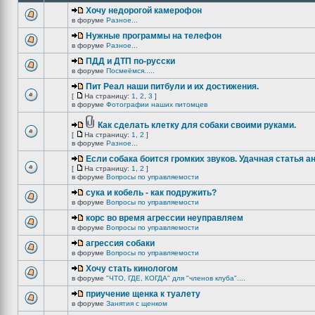
Хочу недорогой камерофон
в форуме
Разное...
Нужные программы на телефон
в форуме
Разное...
ПДД и ДТП по-русски
в форуме
Посмеёмся.....
Пит Реал наши питбули и их достижения.
[
На страницу:
1
,
2
,
3
]
в форуме
Фотографии наших питомцев
Как сделать клетку для собаки своими руками.
[
На страницу:
1
,
2
]
в форуме
Разное...
Если собака боится громких звуков. Удачная статья а
[
На страницу:
1
,
2
]
в форуме
Вопросы по управляемости
сука и кобель - как подружить?
в форуме
Вопросы по управляемости
корс во время агрессии неуправляем
в форуме
Вопросы по управляемости
агрессия собаки
в форуме
Вопросы по управляемости
Хочу стать кинологом
в форуме
"ЧТО, ГДЕ, КОГДА" для "членов клуба"....
приучение щенка к туалету
в форуме
Занятия с щенком