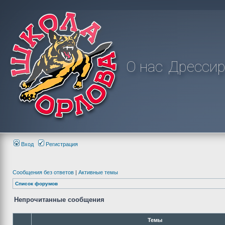
О нас
Дрессир
Вход
Регистрация
Сообщения без ответов
|
Активные темы
Список форумов
Непрочитанные сообщения
Темы