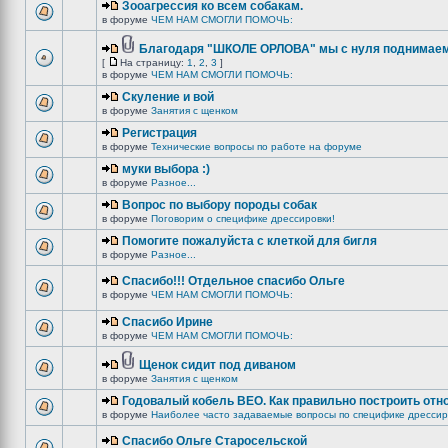
Зооагрессия ко всем собакам.
в форуме
ЧЕМ НАМ СМОГЛИ ПОМОЧЬ:
Благодаря "ШКОЛЕ ОРЛОВА" мы с нуля поднимаемс
[
На страницу:
1
,
2
,
3
]
в форуме
ЧЕМ НАМ СМОГЛИ ПОМОЧЬ:
Скуление и вой
в форуме
Занятия с щенком
Регистрация
в форуме
Технические вопросы по работе на форуме
муки выбора :)
в форуме
Разное...
Вопрос по выбору породы собак
в форуме
Поговорим о специфике дрессировки!
Помогите пожалуйста с клеткой для бигля
в форуме
Разное...
Спасибо!!! Отдельное спасибо Ольге
в форуме
ЧЕМ НАМ СМОГЛИ ПОМОЧЬ:
Спасибо Ирине
в форуме
ЧЕМ НАМ СМОГЛИ ПОМОЧЬ:
Щенок сидит под диваном
в форуме
Занятия с щенком
Годовалый кобель ВЕО. Как правильно построить отн
в форуме
Наиболее часто задаваемые вопросы по специфике дрессир
Спасибо Ольге Старосельской