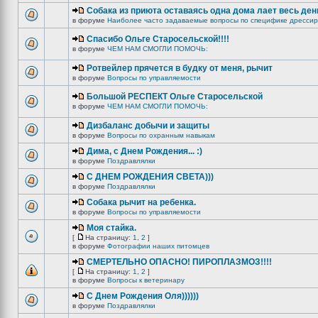
Собака из приюта оставаясь одна дома лает весь ден
в форуме
Наиболее часто задаваемые вопросы по специфике дрессир
Спасибо Ольге Старосельской!!!!
в форуме
ЧЕМ НАМ СМОГЛИ ПОМОЧЬ:
Ротвейлер прячется в будку от меня, рычит
в форуме
Вопросы по управляемости
Большой РЕСПЕКТ Ольге Старосельской
в форуме
ЧЕМ НАМ СМОГЛИ ПОМОЧЬ:
Дизбаланс добычи и защиты
в форуме
Вопросы по охранным навыкам
Дима, с Днем Рождения... :)
в форуме
Поздравлялки
C ДНЕМ РОЖДЕНИЯ СВЕТА)))
в форуме
Поздравлялки
Собака рычит на ребенка.
в форуме
Вопросы по управляемости
Моя стайка.
[
На страницу:
1
,
2
]
в форуме
Фотографии наших питомцев
СМЕРТЕЛЬНО ОПАСНО! ПИРОПЛАЗМОЗ!!!!
[
На страницу:
1
,
2
]
в форуме
Вопросы к ветеринару
С Днем Рождения Оля))))))
в форуме
Поздравлялки