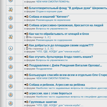
в форуме
ЧЕМ НАМ СМОГЛИ ПОМОЧЬ:
Благотворительный фонд "В добрые руки" Шереметь
в форуме
Отдам в хорошие руки
Собака и кошачий "Китекет"
в форуме
Рекомендации по кормлению
Собака агрессивно-тревожная, бросается на людей
в форуме
Вопросы по управляемости
Как часто обрабатывать от клещей и блох
[
На страницу:
1
,
2
]
в форуме
Рекомендации по содержанию
Как добраться до площадки своим ходом???
[
На страницу:
1
,
2
,
3
]
в форуме
"ЧТО, ГДЕ, КОГДА" для "членов клуба"....
Как отучить бультерера 4года гонять кошек?
в форуме
Вопросы по управляемости
Поздравляем с Днём Рождения Виталия Орлова!...
в форуме
Поздравлялки
Большущее спасибо всем-всем и отдельно Оле Старо
в форуме
ЧЕМ НАМ СМОГЛИ ПОМОЧЬ:
Собака и ребенок. Агрессия на ребёнка
в форуме
Наиболее часто задаваемые вопросы по специфике дрессир
агрессия. как с этим бороться
в форуме
Наиболее часто задаваемые вопросы по специфике дрессир
Групповые занятия
в форуме
"ЧТО, ГДЕ, КОГДА" для "членов клуба"....