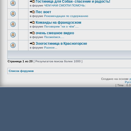
Гостиница для Собак- спасение и радость!
в форуме
ЧЕМ НАМ СМОГЛИ ПОМОЧЬ:
Пес воет
в форуме
Рекомендации по содержанию
Команды на французском
в форуме
Поговорим "ни о чём"....
очень смешное видео
в форуме
Посмеёмся.....
Зоогостиница в Красногорске
в форуме
Разное...
Страница
1
из
20
[ Результатов поиска более 1000 ]
Список форумов
Создано на основе
Рус
[ Time : 0.0