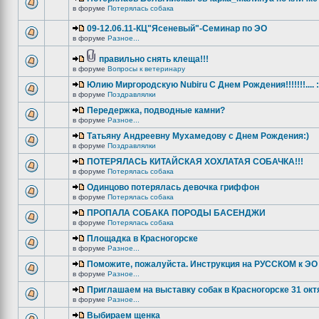
в форуме
Потерялась собака
09-12.06.11-КЦ"Ясеневый"-Семинар по ЭО
в форуме
Разное...
правильно снять клеща!!!
в форуме
Вопросы к ветеринару
Юлию Миргородскую Nubiru С Днем Рождения!!!!!!!.... :
в форуме
Поздравлялки
Передержка, подводные камни?
в форуме
Разное...
Татьяну Андреевну Мухамедову с Днем Рождения:)
в форуме
Поздравлялки
ПОТЕРЯЛАСЬ КИТАЙСКАЯ ХОХЛАТАЯ СОБАЧКА!!!
в форуме
Потерялась собака
Одинцово потерялась девочка гриффон
в форуме
Потерялась собака
ПРОПАЛА СОБАКА ПОРОДЫ БАСЕНДЖИ
в форуме
Потерялась собака
Площадка в Красногорске
в форуме
Разное...
Поможите, пожалуйста. Инструкция на РУССКОМ к ЭО 
в форуме
Разное...
Приглашаем на выставку собак в Красногорске 31 окт
в форуме
Разное...
Выбираем щенка