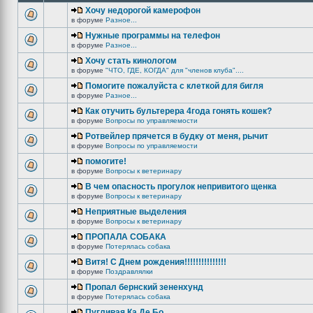
Хочу недорогой камерофон
в форуме
Разное...
Нужные программы на телефон
в форуме
Разное...
Хочу стать кинологом
в форуме
"ЧТО, ГДЕ, КОГДА" для "членов клуба"....
Помогите пожалуйста с клеткой для бигля
в форуме
Разное...
Как отучить бультерера 4года гонять кошек?
в форуме
Вопросы по управляемости
Ротвейлер прячется в будку от меня, рычит
в форуме
Вопросы по управляемости
помогите!
в форуме
Вопросы к ветеринару
В чем опасность прогулок непривитого щенка
в форуме
Вопросы к ветеринару
Неприятные выделения
в форуме
Вопросы к ветеринару
ПРОПАЛА СОБАКА
в форуме
Потерялась собака
Витя! С Днем рождения!!!!!!!!!!!!!!!
в форуме
Поздравлялки
Пропал бернский зененхунд
в форуме
Потерялась собака
Пугливая Ка Де Бо