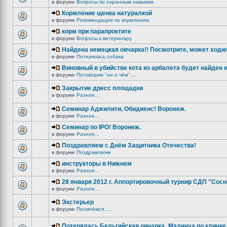
в форуме
Вопросы по охранным навыкам
Кормление щенка натуралкой
в форуме
Рекомендации по кормлению
корм при парапроктите
в форуме
Вопросы к ветеринару
Найдена немецкая овчарка!! Посмотрите, может ходи
в форуме
Потерялась собака
Виновный в убийстве кота из арбалета будет найден и
в форуме
Поговорим "ни о чём"....
Закрытие дресс площадки
в форуме
Разное...
Семинар Аджилити, Обидиенс! Воронеж.
в форуме
Разное...
Семинар по IPO! Воронеж.
в форуме
Разное...
Поздравляем с Днём Защитника Отечества!
в форуме
Поздравлялки
инструкторы в Нижнем
в форуме
Разное...
28 января 2012 г. Аппортировочный турнир СДП "Сос
в форуме
Разное...
Экстерьер
в форуме
Посмеёмся.....
Потерялась Бельгийская овчарка_Малинуа по кличке