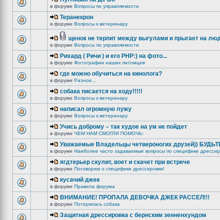
в форуме
Вопросы по управляемости
Теранекрон
в форуме
Вопросы к ветеринару
щенок не терпит между выгулами и прыгает на лю
в форуме
Вопросы по управляемости
Рихард ( Ричи ) и его РНР:) на фото...
в форуме
Фотографии наших питомцев
где можно обучиться на кинолога?
в форуме
Разное...
собака писается на ходу!!!!!
в форуме
Вопросы к ветеринару
написал огромную лужу
в форуме
Вопросы к ветеринару
Учись доброму – так худое на ум не пойдет
в форуме
ЧЕМ НАМ СМОГЛИ ПОМОЧЬ:
Уважаемые Владельцы четвероногих друзей)) БУДЬ
в форуме
Наиболее часто задаваемые вопросы по специфике дрессир
ягдтерьер скулит, воет и скачет при встрече
в форуме
Поговорим о специфике дрессировки!
кусачий джек
в форуме
Правила форума
ВНИМАНИЕ! ПРОПАЛА ДЕВОЧКА ДЖЕК РАССЕЛ!!!
в форуме
Потерялась собака
Защитная дрессировка с бернским зенненхундом