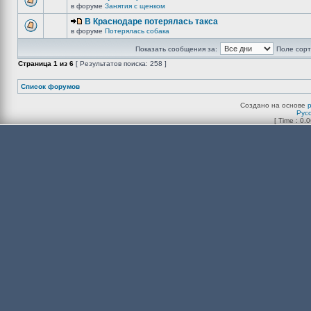
в форуме
Занятия с щенком
В Краснодаре потерялась такса
в форуме
Потерялась собака
Показать сообщения за:
Поле сорт
Страница
1
из
6
[ Результатов поиска: 258 ]
Список форумов
Создано на основе
Рус
[ Time : 0.0