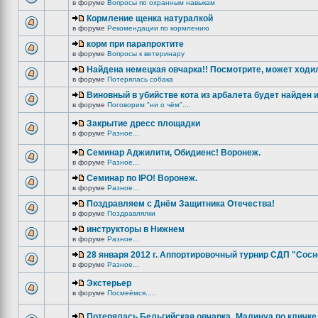
в форуме
Вопросы по охранным навыкам
Кормление щенка натуралкой
в форуме
Рекомендации по кормлению
корм при парапроктите
в форуме
Вопросы к ветеринару
Найдена немецкая овчарка!! Посмотрите, может ходи
в форуме
Потерялась собака
Виновный в убийстве кота из арбалета будет найден и
в форуме
Поговорим "ни о чём"....
Закрытие дресс площадки
в форуме
Разное...
Семинар Аджилити, Обидиенс! Воронеж.
в форуме
Разное...
Семинар по IPO! Воронеж.
в форуме
Разное...
Поздравляем с Днём Защитника Отечества!
в форуме
Поздравлялки
инструкторы в Нижнем
в форуме
Разное...
28 января 2012 г. Аппортировочный турнир СДП "Сос
в форуме
Разное...
Экстерьер
в форуме
Посмеёмся.....
Потерялась Бельгийская овчарка_Малинуа по кличке