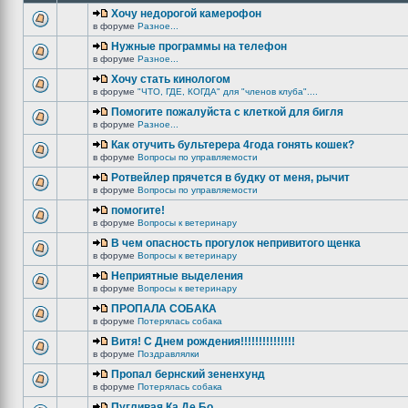
Хочу недорогой камерофон
в форуме
Разное...
Нужные программы на телефон
в форуме
Разное...
Хочу стать кинологом
в форуме
"ЧТО, ГДЕ, КОГДА" для "членов клуба"....
Помогите пожалуйста с клеткой для бигля
в форуме
Разное...
Как отучить бультерера 4года гонять кошек?
в форуме
Вопросы по управляемости
Ротвейлер прячется в будку от меня, рычит
в форуме
Вопросы по управляемости
помогите!
в форуме
Вопросы к ветеринару
В чем опасность прогулок непривитого щенка
в форуме
Вопросы к ветеринару
Неприятные выделения
в форуме
Вопросы к ветеринару
ПРОПАЛА СОБАКА
в форуме
Потерялась собака
Витя! С Днем рождения!!!!!!!!!!!!!!!
в форуме
Поздравлялки
Пропал бернский зененхунд
в форуме
Потерялась собака
Пугливая Ка Де Бо