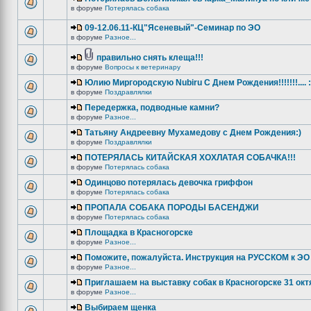
в форуме
Потерялась собака
09-12.06.11-КЦ"Ясеневый"-Семинар по ЭО
в форуме
Разное...
правильно снять клеща!!!
в форуме
Вопросы к ветеринару
Юлию Миргородскую Nubiru С Днем Рождения!!!!!!!.... :
в форуме
Поздравлялки
Передержка, подводные камни?
в форуме
Разное...
Татьяну Андреевну Мухамедову с Днем Рождения:)
в форуме
Поздравлялки
ПОТЕРЯЛАСЬ КИТАЙСКАЯ ХОХЛАТАЯ СОБАЧКА!!!
в форуме
Потерялась собака
Одинцово потерялась девочка гриффон
в форуме
Потерялась собака
ПРОПАЛА СОБАКА ПОРОДЫ БАСЕНДЖИ
в форуме
Потерялась собака
Площадка в Красногорске
в форуме
Разное...
Поможите, пожалуйста. Инструкция на РУССКОМ к ЭО 
в форуме
Разное...
Приглашаем на выставку собак в Красногорске 31 окт
в форуме
Разное...
Выбираем щенка