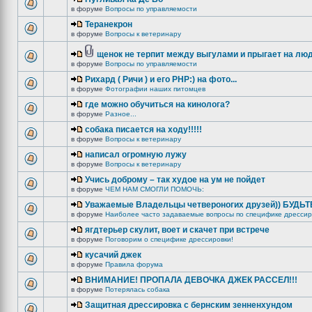
в форуме
Вопросы по управляемости
Теранекрон
в форуме
Вопросы к ветеринару
щенок не терпит между выгулами и прыгает на лю
в форуме
Вопросы по управляемости
Рихард ( Ричи ) и его РНР:) на фото...
в форуме
Фотографии наших питомцев
где можно обучиться на кинолога?
в форуме
Разное...
собака писается на ходу!!!!!
в форуме
Вопросы к ветеринару
написал огромную лужу
в форуме
Вопросы к ветеринару
Учись доброму – так худое на ум не пойдет
в форуме
ЧЕМ НАМ СМОГЛИ ПОМОЧЬ:
Уважаемые Владельцы четвероногих друзей)) БУДЬ
в форуме
Наиболее часто задаваемые вопросы по специфике дрессир
ягдтерьер скулит, воет и скачет при встрече
в форуме
Поговорим о специфике дрессировки!
кусачий джек
в форуме
Правила форума
ВНИМАНИЕ! ПРОПАЛА ДЕВОЧКА ДЖЕК РАССЕЛ!!!
в форуме
Потерялась собака
Защитная дрессировка с бернским зенненхундом