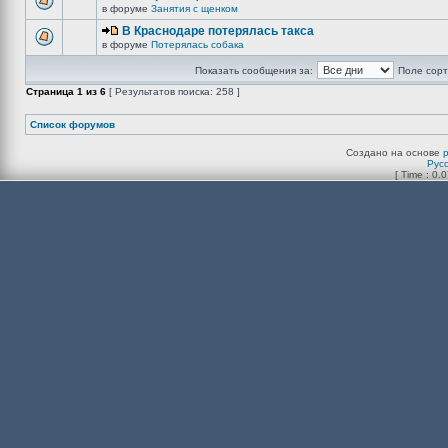
в форуме
Занятия с щенком
В Краснодаре потерялась такса
в форуме
Потерялась собака
Показать сообщения за:
Поле сорт
Страница
1
из
6
[ Результатов поиска: 258 ]
Список форумов
Создано на основе
Рус
[ Time : 0.0