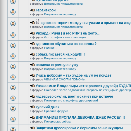
в форуме
Вопросы по управляемости
Теранекрон
в форуме
Вопросы к ветеринару
щенок не терпит между выгулами и прыгает на лю
в форуме
Вопросы по управляемости
Рихард ( Ричи ) и его РНР:) на фото...
в форуме
Фотографии наших питомцев
где можно обучиться на кинолога?
в форуме
Разное...
собака писается на ходу!!!!!
в форуме
Вопросы к ветеринару
написал огромную лужу
в форуме
Вопросы к ветеринару
Учись доброму – так худое на ум не пойдет
в форуме
ЧЕМ НАМ СМОГЛИ ПОМОЧЬ:
Уважаемые Владельцы четвероногих друзей)) БУДЬ
в форуме
Наиболее часто задаваемые вопросы по специфике дрессир
ягдтерьер скулит, воет и скачет при встрече
в форуме
Поговорим о специфике дрессировки!
кусачий джек
в форуме
Правила форума
ВНИМАНИЕ! ПРОПАЛА ДЕВОЧКА ДЖЕК РАССЕЛ!!!
в форуме
Потерялась собака
Защитная дрессировка с бернским зенненхундом