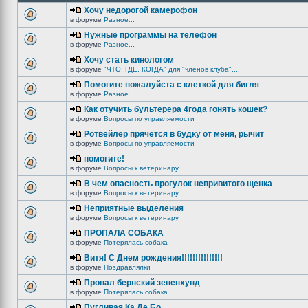
Хочу недорогой камерофон
в форуме
Разное...
Нужные программы на телефон
в форуме
Разное...
Хочу стать кинологом
в форуме
"ЧТО, ГДЕ, КОГДА" для "членов клуба"....
Помогите пожалуйста с клеткой для бигля
в форуме
Разное...
Как отучить бультерера 4года гонять кошек?
в форуме
Вопросы по управляемости
Ротвейлер прячется в будку от меня, рычит
в форуме
Вопросы по управляемости
помогите!
в форуме
Вопросы к ветеринару
В чем опасность прогулок непривитого щенка
в форуме
Вопросы к ветеринару
Неприятные выделения
в форуме
Вопросы к ветеринару
ПРОПАЛА СОБАКА
в форуме
Потерялась собака
Витя! С Днем рождения!!!!!!!!!!!!!!!
в форуме
Поздравлялки
Пропал бернский зененхунд
в форуме
Потерялась собака
Пугливая Ка Де Бо