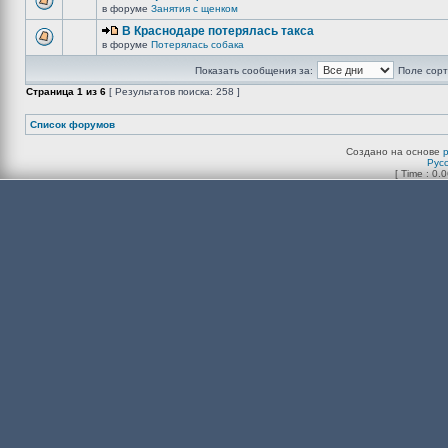
в форуме
Занятия с щенком
В Краснодаре потерялась такса
в форуме
Потерялась собака
Показать сообщения за:
Поле сорт
Страница
1
из
6
[ Результатов поиска: 258 ]
Список форумов
Создано на основе
Рус
[ Time : 0.0