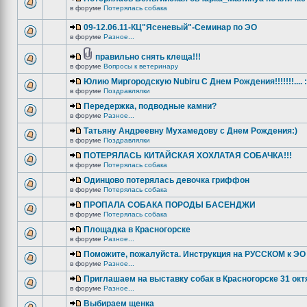
в форуме
Потерялась собака
09-12.06.11-КЦ"Ясеневый"-Семинар по ЭО
в форуме
Разное...
правильно снять клеща!!!
в форуме
Вопросы к ветеринару
Юлию Миргородскую Nubiru С Днем Рождения!!!!!!!.... :
в форуме
Поздравлялки
Передержка, подводные камни?
в форуме
Разное...
Татьяну Андреевну Мухамедову с Днем Рождения:)
в форуме
Поздравлялки
ПОТЕРЯЛАСЬ КИТАЙСКАЯ ХОХЛАТАЯ СОБАЧКА!!!
в форуме
Потерялась собака
Одинцово потерялась девочка гриффон
в форуме
Потерялась собака
ПРОПАЛА СОБАКА ПОРОДЫ БАСЕНДЖИ
в форуме
Потерялась собака
Площадка в Красногорске
в форуме
Разное...
Поможите, пожалуйста. Инструкция на РУССКОМ к ЭО 
в форуме
Разное...
Приглашаем на выставку собак в Красногорске 31 окт
в форуме
Разное...
Выбираем щенка