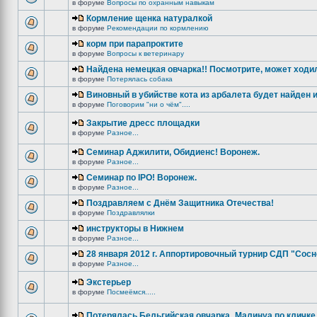
в форуме
Вопросы по охранным навыкам
Кормление щенка натуралкой
в форуме
Рекомендации по кормлению
корм при парапроктите
в форуме
Вопросы к ветеринару
Найдена немецкая овчарка!! Посмотрите, может ходи
в форуме
Потерялась собака
Виновный в убийстве кота из арбалета будет найден и
в форуме
Поговорим "ни о чём"....
Закрытие дресс площадки
в форуме
Разное...
Семинар Аджилити, Обидиенс! Воронеж.
в форуме
Разное...
Семинар по IPO! Воронеж.
в форуме
Разное...
Поздравляем с Днём Защитника Отечества!
в форуме
Поздравлялки
инструкторы в Нижнем
в форуме
Разное...
28 января 2012 г. Аппортировочный турнир СДП "Сос
в форуме
Разное...
Экстерьер
в форуме
Посмеёмся.....
Потерялась Бельгийская овчарка_Малинуа по кличке