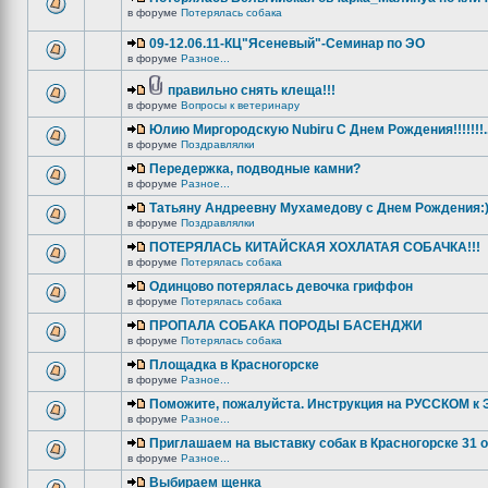
в форуме
Потерялась собака
09-12.06.11-КЦ"Ясеневый"-Семинар по ЭО
в форуме
Разное...
правильно снять клеща!!!
в форуме
Вопросы к ветеринару
Юлию Миргородскую Nubiru С Днем Рождения!!!!!!!...
в форуме
Поздравлялки
Передержка, подводные камни?
в форуме
Разное...
Татьяну Андреевну Мухамедову с Днем Рождения:
в форуме
Поздравлялки
ПОТЕРЯЛАСЬ КИТАЙСКАЯ ХОХЛАТАЯ СОБАЧКА!!!
в форуме
Потерялась собака
Одинцово потерялась девочка гриффон
в форуме
Потерялась собака
ПРОПАЛА СОБАКА ПОРОДЫ БАСЕНДЖИ
в форуме
Потерялась собака
Площадка в Красногорске
в форуме
Разное...
Поможите, пожалуйста. Инструкция на РУССКОМ к Э
в форуме
Разное...
Приглашаем на выставку собак в Красногорске 31 
в форуме
Разное...
Выбираем щенка