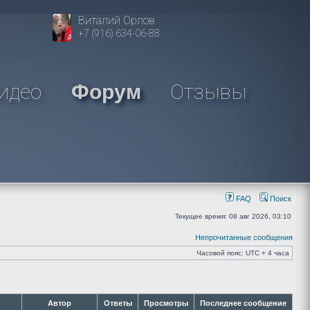
Виталий Орлов
+7 (916) 634-06-88
идео
Отзывы
Форум
FAQ
Поиск
Текущее время: 08 авг 2026, 03:10
Непрочитанные сообщения
Часовой пояс: UTC + 4 часа
Автор
Ответы
Просмотры
Последнее сообщение