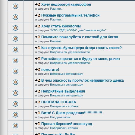
Хочу недорогой камерофон
в форуме
Разное...
Нужные программы на телефон
в форуме
Разное...
Хочу стать кинологом
в форуме
"ЧТО, ГДЕ, КОГДА" для "членов клуба"....
Помогите пожалуйста с клеткой для бигля
в форуме
Разное...
Как отучить бультерера 4года гонять кошек?
в форуме
Вопросы по управляемости
Ротвейлер прячется в будку от меня, рычит
в форуме
Вопросы по управляемости
помогите!
в форуме
Вопросы к ветеринару
В чем опасность прогулок непривитого щенка
в форуме
Вопросы к ветеринару
Неприятные выделения
в форуме
Вопросы к ветеринару
ПРОПАЛА СОБАКА
в форуме
Потерялась собака
Витя! С Днем рождения!!!!!!!!!!!!!!!
в форуме
Поздравлялки
Пропал бернский зененхунд
в форуме
Потерялась собака
Пугливая Ка Де Бо