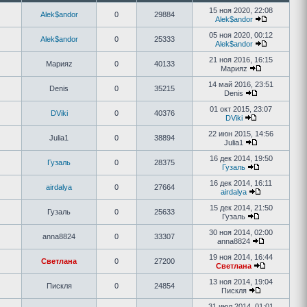
15 ноя 2020, 22:08
Alek$andor
0
29884
Alek$andor
05 ноя 2020, 00:12
Alek$andor
0
25333
Alek$andor
21 ноя 2016, 16:15
Марияz
0
40133
Марияz
14 май 2016, 23:51
Denis
0
35215
Denis
01 окт 2015, 23:07
DViki
0
40376
DViki
22 июн 2015, 14:56
Julia1
0
38894
Julia1
16 дек 2014, 19:50
Гузаль
0
28375
Гузаль
16 дек 2014, 16:11
airdalya
0
27664
airdalya
15 дек 2014, 21:50
Гузаль
0
25633
Гузаль
30 ноя 2014, 02:00
anna8824
0
33307
anna8824
19 ноя 2014, 16:44
Светлана
0
27200
Светлана
13 ноя 2014, 19:04
Пискля
0
24854
Пискля
31 июл 2014, 01:01