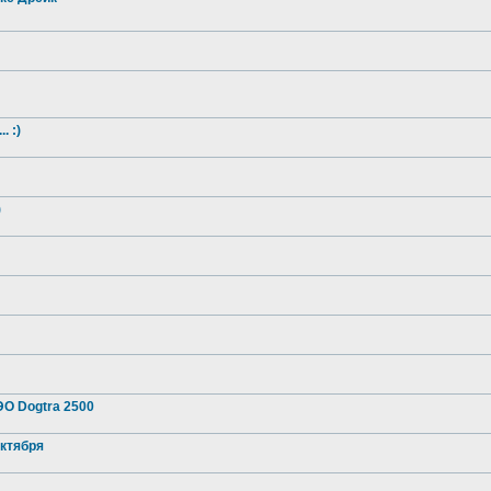
. :)
)
О Dogtra 2500
октября