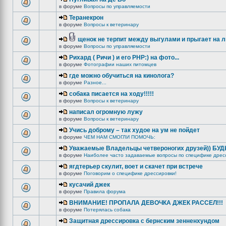
в форуме
Вопросы по управляемости
Теранекрон
в форуме
Вопросы к ветеринару
щенок не терпит между выгулами и прыгает на 
в форуме
Вопросы по управляемости
Рихард ( Ричи ) и его РНР:) на фото...
в форуме
Фотографии наших питомцев
где можно обучиться на кинолога?
в форуме
Разное...
собака писается на ходу!!!!!
в форуме
Вопросы к ветеринару
написал огромную лужу
в форуме
Вопросы к ветеринару
Учись доброму – так худое на ум не пойдет
в форуме
ЧЕМ НАМ СМОГЛИ ПОМОЧЬ:
Уважаемые Владельцы четвероногих друзей)) БУ
в форуме
Наиболее часто задаваемые вопросы по специфике дрес
ягдтерьер скулит, воет и скачет при встрече
в форуме
Поговорим о специфике дрессировки!
кусачий джек
в форуме
Правила форума
ВНИМАНИЕ! ПРОПАЛА ДЕВОЧКА ДЖЕК РАССЕЛ!!!
в форуме
Потерялась собака
Защитная дрессировка с бернским зенненхундом