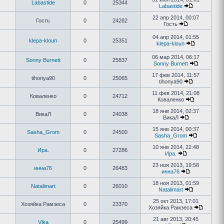
Labastide
0
25344
Labastide
22 апр 2014, 00:07
Гость
0
24282
Гость
04 апр 2014, 01:55
klepa-kloun
0
25351
klepa-kloun
06 мар 2014, 06:17
Sonny Burnett
0
25837
Sonny Burnett
17 фев 2014, 11:57
tihonya90
0
25065
tihonya90
11 фев 2014, 21:08
Коваленко
0
24712
Коваленко
18 янв 2014, 02:37
ВикаЛ
0
24038
ВикаЛ
15 янв 2014, 00:37
Sasha_Grom
0
24500
Sasha_Grom
10 янв 2014, 22:48
Ира.
0
27286
Ира.
23 ноя 2013, 19:58
инна76
0
26483
инна76
18 ноя 2013, 01:59
Natalimart
0
26010
Natalimart
25 окт 2013, 17:01
Хозяйка Рамзеса
0
23370
Хозяйка Рамзеса
21 авг 2013, 20:45
Vika
0
25499