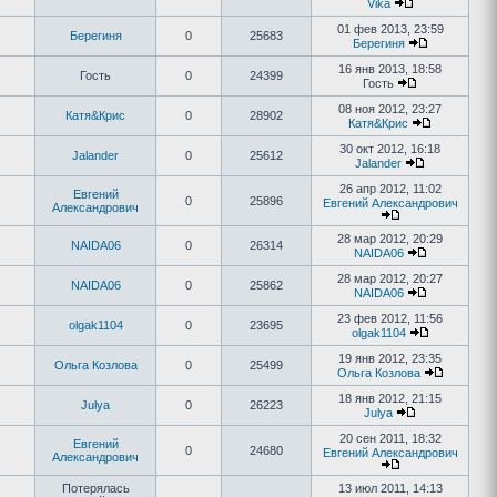
Vika
01 фев 2013, 23:59
Берегиня
0
25683
Берегиня
16 янв 2013, 18:58
Гость
0
24399
Гость
08 ноя 2012, 23:27
Катя&Крис
0
28902
Катя&Крис
30 окт 2012, 16:18
Jalander
0
25612
Jalander
26 апр 2012, 11:02
Евгений
0
25896
Евгений Александрович
Александрович
28 мар 2012, 20:29
NAIDA06
0
26314
NAIDA06
28 мар 2012, 20:27
NAIDA06
0
25862
NAIDA06
23 фев 2012, 11:56
olgak1104
0
23695
olgak1104
19 янв 2012, 23:35
Ольга Козлова
0
25499
Ольга Козлова
18 янв 2012, 21:15
Julya
0
26223
Julya
20 сен 2011, 18:32
Евгений
0
24680
Евгений Александрович
Александрович
Потерялась
13 июл 2011, 14:13