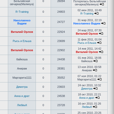
Бельгийская
0
26094
Потерялась Бельгийская
овчарка(Малинуа)
овчарка(Малинуа)
02 июн 2011, 10:49
R-Training
0
24803
R-Training
31 мар 2011, 22:19
Николаенко
0
24727
Вадим
Николаенко Вадим
24 мар 2011, 07:30
Виталий Орлов
0
22924
Виталий Орлов
11 фев 2011, 01:04
Рысь и Ельша
0
23699
Рысь и Ельша
14 янв 2011, 14:42
Виталий Орлов
0
22902
Виталий Орлов
01 янв 2011, 18:06
байкоша
0
24438
байкоша
13 ноя 2010, 00:58
Анирам
0
28381
Анирам
07 ноя 2010, 01:22
Маргарита1111
0
35052
Маргарита1111
24 окт 2010, 10:32
Диметра
0
23603
Диметра
18 окт 2010, 22:21
Анна и драт
0
24538
Анна и драт
16 окт 2010, 01:26
ЛюбвьК
0
23728
ЛюбвьК
25 сен 2010, 23:26