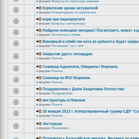
в форуме
Вопросы по охранным навыкам
Кормление щенка натуралкой
в форуме
Рекомендации по кормлению
корм при парапроктите
в форуме
Вопросы к ветеринару
Найдена немецкая овчарка!! Посмотрите, может хо
в форуме
Потерялась собака
Виновный в убийстве кота из арбалета будет найде
в форуме
Поговорим "ни о чём"....
Закрытие дресс площадки
в форуме
Разное...
Семинар Аджилити, Обидиенс! Воронеж.
в форуме
Разное...
Семинар по IPO! Воронеж.
в форуме
Разное...
Поздравляем с Днём Защитника Отечества!
в форуме
Поздравлялки
инструкторы в Нижнем
в форуме
Разное...
28 января 2012 г. Аппортировочный турнир СДП "С
в форуме
Разное...
Экстерьер
в форуме
Посмеёмся.....
Потерялась Бельгийская овчарка_Малинуа по клич