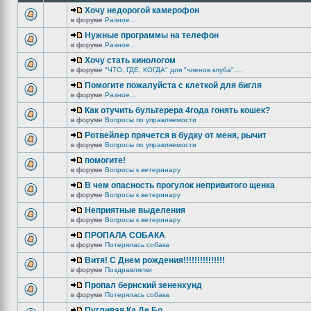
Хочу недорогой камерофон
в форуме
Разное...
Нужные программы на телефон
в форуме
Разное...
Хочу стать кинологом
в форуме
"ЧТО, ГДЕ, КОГДА" для "членов клуба"....
Помогите пожалуйста с клеткой для бигля
в форуме
Разное...
Как отучить бультерера 4года гонять кошек?
в форуме
Вопросы по управляемости
Ротвейлер прячется в будку от меня, рычит
в форуме
Вопросы по управляемости
помогите!
в форуме
Вопросы к ветеринару
В чем опасность прогулок непривитого щенка
в форуме
Вопросы к ветеринару
Неприятные выделения
в форуме
Вопросы к ветеринару
ПРОПАЛА СОБАКА
в форуме
Потерялась собака
Витя! С Днем рождения!!!!!!!!!!!!!!!
в форуме
Поздравлялки
Пропал бернский зененхунд
в форуме
Потерялась собака
Пугливая Ка Де Бо