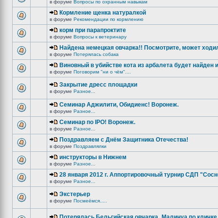
в форуме
Вопросы по охранным навыкам
Кормление щенка натуралкой
в форуме
Рекомендации по кормлению
корм при парапроктите
в форуме
Вопросы к ветеринару
Найдена немецкая овчарка!! Посмотрите, может ходи
в форуме
Потерялась собака
Виновный в убийстве кота из арбалета будет найден и
в форуме
Поговорим "ни о чём"....
Закрытие дресс площадки
в форуме
Разное...
Семинар Аджилити, Обидиенс! Воронеж.
в форуме
Разное...
Семинар по IPO! Воронеж.
в форуме
Разное...
Поздравляем с Днём Защитника Отечества!
в форуме
Поздравлялки
инструкторы в Нижнем
в форуме
Разное...
28 января 2012 г. Аппортировочный турнир СДП "Сос
в форуме
Разное...
Экстерьер
в форуме
Посмеёмся.....
Потерялась Бельгийская овчарка_Малинуа по кличке