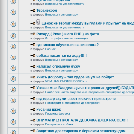
в форуме
Вопросы по управляемости
Теранекрон
в форуме
Вопросы к ветеринару
щенок не терпит между выгулами и прыгает на лю
в форуме
Вопросы по управляемости
Рихард ( Ричи ) и его РНР:) на фото...
в форуме
Фотографии наших питомцев
где можно обучиться на кинолога?
в форуме
Разное...
собака писается на ходу!!!!!
в форуме
Вопросы к ветеринару
написал огромную лужу
в форуме
Вопросы к ветеринару
Учись доброму – так худое на ум не пойдет
в форуме
ЧЕМ НАМ СМОГЛИ ПОМОЧЬ:
Уважаемые Владельцы четвероногих друзей)) БУДЬ
в форуме
Наиболее часто задаваемые вопросы по специфике дрессир
ягдтерьер скулит, воет и скачет при встрече
в форуме
Поговорим о специфике дрессировки!
кусачий джек
в форуме
Правила форума
ВНИМАНИЕ! ПРОПАЛА ДЕВОЧКА ДЖЕК РАССЕЛ!!!
в форуме
Потерялась собака
Защитная дрессировка с бернским зенненхундом