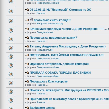
в форуме
Потерялась собака
09-12.06.11-КЦ"Ясеневый"-Семинар по ЭО
в форуме
Разное...
правильно снять клеща!!!
в форуме
Вопросы к ветеринару
Юлию Миргородскую Nubiru С Днем Рождения!!!!!!!.... :
в форуме
Поздравлялки
Передержка, подводные камни?
в форуме
Разное...
Татьяну Андреевну Мухамедову с Днем Рождения:)
в форуме
Поздравлялки
ПОТЕРЯЛАСЬ КИТАЙСКАЯ ХОХЛАТАЯ СОБАЧКА!!!
в форуме
Потерялась собака
Одинцово потерялась девочка гриффон
в форуме
Потерялась собака
ПРОПАЛА СОБАКА ПОРОДЫ БАСЕНДЖИ
в форуме
Потерялась собака
Площадка в Красногорске
в форуме
Разное...
Поможите, пожалуйста. Инструкция на РУССКОМ к ЭО 
в форуме
Разное...
Приглашаем на выставку собак в Красногорске 31 окт
в форуме
Разное...
Выбираем щенка