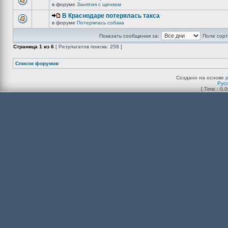
в форуме
Занятия с щенком
В Краснодаре потерялась такса
в форуме
Потерялась собака
Показать сообщения за:
Поле сорт
Страница
1
из
6
[ Результатов поиска: 258 ]
Список форумов
Создано на основе
Рус
[ Time : 0.0