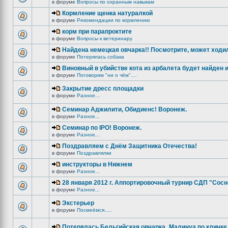
в форуме
Вопросы по охранным навыкам
Кормление щенка натуралкой
в форуме
Рекомендации по кормлению
корм при парапроктите
в форуме
Вопросы к ветеринару
Найдена немецкая овчарка!! Посмотрите, может ходи
в форуме
Потерялась собака
Виновный в убийстве кота из арбалета будет найден и
в форуме
Поговорим "ни о чём"....
Закрытие дресс площадки
в форуме
Разное...
Семинар Аджилити, Обидиенс! Воронеж.
в форуме
Разное...
Семинар по IPO! Воронеж.
в форуме
Разное...
Поздравляем с Днём Защитника Отечества!
в форуме
Поздравлялки
инструкторы в Нижнем
в форуме
Разное...
28 января 2012 г. Аппортировочный турнир СДП "Сос
в форуме
Разное...
Экстерьер
в форуме
Посмеёмся.....
Потерялась Бельгийская овчарка_Малинуа по кличке