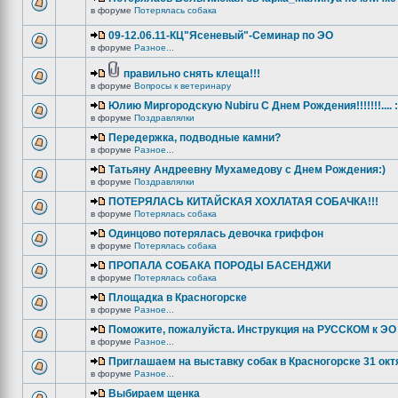
в форуме
Потерялась собака
09-12.06.11-КЦ"Ясеневый"-Семинар по ЭО
в форуме
Разное...
правильно снять клеща!!!
в форуме
Вопросы к ветеринару
Юлию Миргородскую Nubiru С Днем Рождения!!!!!!!.... :
в форуме
Поздравлялки
Передержка, подводные камни?
в форуме
Разное...
Татьяну Андреевну Мухамедову с Днем Рождения:)
в форуме
Поздравлялки
ПОТЕРЯЛАСЬ КИТАЙСКАЯ ХОХЛАТАЯ СОБАЧКА!!!
в форуме
Потерялась собака
Одинцово потерялась девочка гриффон
в форуме
Потерялась собака
ПРОПАЛА СОБАКА ПОРОДЫ БАСЕНДЖИ
в форуме
Потерялась собака
Площадка в Красногорске
в форуме
Разное...
Поможите, пожалуйста. Инструкция на РУССКОМ к ЭО 
в форуме
Разное...
Приглашаем на выставку собак в Красногорске 31 окт
в форуме
Разное...
Выбираем щенка