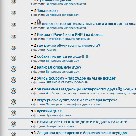
в форуме
Вопросы по управляемости
Теранекрон
в форуме
Вопросы к ветеринару
щенок не терпит между выгулами и прыгает на лю
в форуме
Вопросы по управляемости
Рихард ( Ричи ) и его РНР:) на фото...
в форуме
Фотографии наших питомцев
где можно обучиться на кинолога?
в форуме
Разное...
собака писается на ходу!!!!!
в форуме
Вопросы к ветеринару
написал огромную лужу
в форуме
Вопросы к ветеринару
Учись доброму – так худое на ум не пойдет
в форуме
ЧЕМ НАМ СМОГЛИ ПОМОЧЬ:
Уважаемые Владельцы четвероногих друзей)) БУДЬ
в форуме
Наиболее часто задаваемые вопросы по специфике дрессир
ягдтерьер скулит, воет и скачет при встрече
в форуме
Поговорим о специфике дрессировки!
кусачий джек
в форуме
Правила форума
ВНИМАНИЕ! ПРОПАЛА ДЕВОЧКА ДЖЕК РАССЕЛ!!!
в форуме
Потерялась собака
Защитная дрессировка с бернским зенненхундом