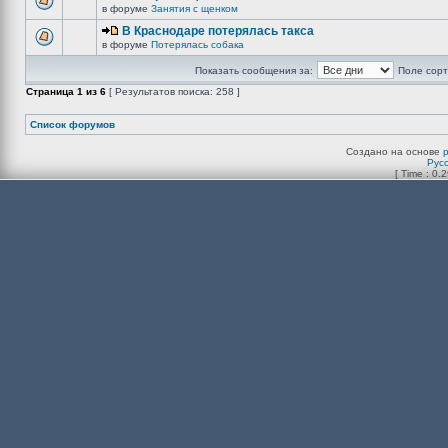
в форуме
Занятия с щенком
В Краснодаре потерялась такса
в форуме
Потерялась собака
Показать сообщения за:
Поле сорт
Страница
1
из
6
[ Результатов поиска: 258 ]
Список форумов
Создано на основе
Рус
[ Time : 0.2