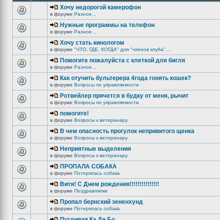
Хочу недорогой камерофон
в форуме
Разное...
Нужные программы на телефон
в форуме
Разное...
Хочу стать кинологом
в форуме
"ЧТО, ГДЕ, КОГДА" для "членов клуба"....
Помогите пожалуйста с клеткой для бигля
в форуме
Разное...
Как отучить бультерера 4года гонять кошек?
в форуме
Вопросы по управляемости
Ротвейлер прячется в будку от меня, рычит
в форуме
Вопросы по управляемости
помогите!
в форуме
Вопросы к ветеринару
В чем опасность прогулок непривитого щенка
в форуме
Вопросы к ветеринару
Неприятные выделения
в форуме
Вопросы к ветеринару
ПРОПАЛА СОБАКА
в форуме
Потерялась собака
Витя! С Днем рождения!!!!!!!!!!!!!!!
в форуме
Поздравлялки
Пропал бернский зененхунд
в форуме
Потерялась собака
Пугливая Ка Де Бо