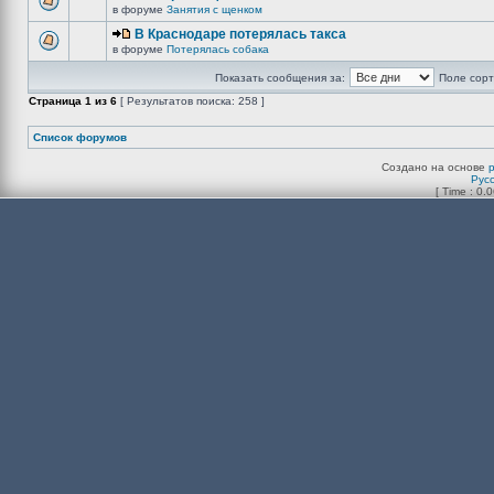
в форуме
Занятия с щенком
В Краснодаре потерялась такса
в форуме
Потерялась собака
Показать сообщения за:
Поле сорт
Страница
1
из
6
[ Результатов поиска: 258 ]
Список форумов
Создано на основе
Рус
[ Time : 0.0