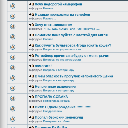
Хочу недорогой камерофон
в форуме
Разное...
Нужные программы на телефон
в форуме
Разное...
Хочу стать кинологом
в форуме
"ЧТО, ГДЕ, КОГДА" для "членов клуба"....
Помогите пожалуйста с клеткой для бигля
в форуме
Разное...
Как отучить бультерера 4года гонять кошек?
в форуме
Вопросы по управляемости
Ротвейлер прячется в будку от меня, рычит
в форуме
Вопросы по управляемости
помогите!
в форуме
Вопросы к ветеринару
В чем опасность прогулок непривитого щенка
в форуме
Вопросы к ветеринару
Неприятные выделения
в форуме
Вопросы к ветеринару
ПРОПАЛА СОБАКА
в форуме
Потерялась собака
Витя! С Днем рождения!!!!!!!!!!!!!!!
в форуме
Поздравлялки
Пропал бернский зененхунд
в форуме
Потерялась собака
Пугливая Ка Де Бо