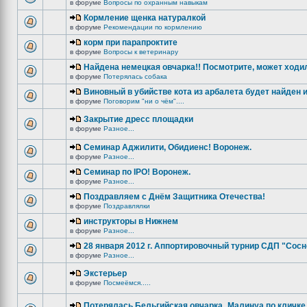
в форуме
Вопросы по охранным навыкам
Кормление щенка натуралкой
в форуме
Рекомендации по кормлению
корм при парапроктите
в форуме
Вопросы к ветеринару
Найдена немецкая овчарка!! Посмотрите, может ходи
в форуме
Потерялась собака
Виновный в убийстве кота из арбалета будет найден и
в форуме
Поговорим "ни о чём"....
Закрытие дресс площадки
в форуме
Разное...
Семинар Аджилити, Обидиенс! Воронеж.
в форуме
Разное...
Семинар по IPO! Воронеж.
в форуме
Разное...
Поздравляем с Днём Защитника Отечества!
в форуме
Поздравлялки
инструкторы в Нижнем
в форуме
Разное...
28 января 2012 г. Аппортировочный турнир СДП "Сос
в форуме
Разное...
Экстерьер
в форуме
Посмеёмся.....
Потерялась Бельгийская овчарка_Малинуа по кличке