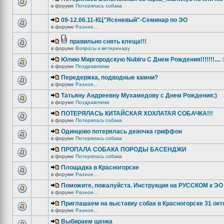
в форуме
Потерялась собака
09-12.06.11-КЦ"Ясеневый"-Семинар по ЭО
в форуме
Разное...
правильно снять клеща!!!
в форуме
Вопросы к ветеринару
Юлию Миргородскую Nubiru С Днем Рождения!!!!!!!.... :
в форуме
Поздравлялки
Передержка, подводные камни?
в форуме
Разное...
Татьяну Андреевну Мухамедову с Днем Рождения:)
в форуме
Поздравлялки
ПОТЕРЯЛАСЬ КИТАЙСКАЯ ХОХЛАТАЯ СОБАЧКА!!!
в форуме
Потерялась собака
Одинцово потерялась девочка гриффон
в форуме
Потерялась собака
ПРОПАЛА СОБАКА ПОРОДЫ БАСЕНДЖИ
в форуме
Потерялась собака
Площадка в Красногорске
в форуме
Разное...
Поможите, пожалуйста. Инструкция на РУССКОМ к ЭО 
в форуме
Разное...
Приглашаем на выставку собак в Красногорске 31 окт
в форуме
Разное...
Выбираем щенка