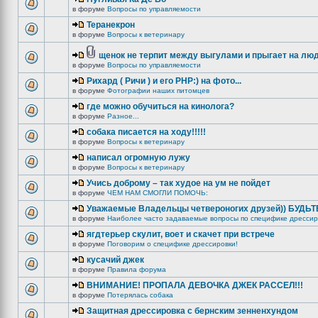
в форуме
Вопросы по управляемости
Теранекрон
в форуме
Вопросы к ветеринару
щенок не терпит между выгулами и прыгает на лю
в форуме
Вопросы по управляемости
Рихард ( Ричи ) и его РНР:) на фото...
в форуме
Фотографии наших питомцев
где можно обучиться на кинолога?
в форуме
Разное...
собака писается на ходу!!!!!
в форуме
Вопросы к ветеринару
написал огромную лужу
в форуме
Вопросы к ветеринару
Учись доброму – так худое на ум не пойдет
в форуме
ЧЕМ НАМ СМОГЛИ ПОМОЧЬ:
Уважаемые Владельцы четвероногих друзей)) БУДЬ
в форуме
Наиболее часто задаваемые вопросы по специфике дрессир
ягдтерьер скулит, воет и скачет при встрече
в форуме
Поговорим о специфике дрессировки!
кусачий джек
в форуме
Правила форума
ВНИМАНИЕ! ПРОПАЛА ДЕВОЧКА ДЖЕК РАССЕЛ!!!
в форуме
Потерялась собака
Защитная дрессировка с бернским зенненхундом