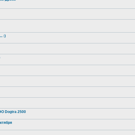
. :)
)
О Dogtra 2500
октября