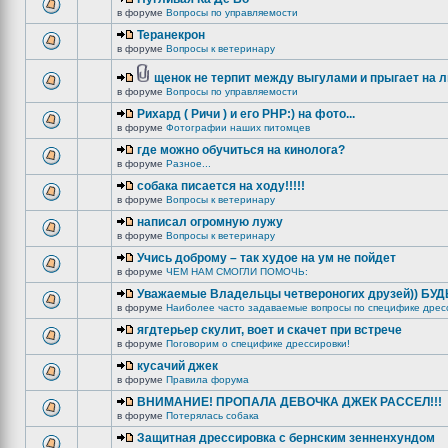
в форуме
Вопросы по управляемости
Теранекрон
в форуме
Вопросы к ветеринару
щенок не терпит между выгулами и прыгает на 
в форуме
Вопросы по управляемости
Рихард ( Ричи ) и его РНР:) на фото...
в форуме
Фотографии наших питомцев
где можно обучиться на кинолога?
в форуме
Разное...
собака писается на ходу!!!!!
в форуме
Вопросы к ветеринару
написал огромную лужу
в форуме
Вопросы к ветеринару
Учись доброму – так худое на ум не пойдет
в форуме
ЧЕМ НАМ СМОГЛИ ПОМОЧЬ:
Уважаемые Владельцы четвероногих друзей)) БУ
в форуме
Наиболее часто задаваемые вопросы по специфике дрес
ягдтерьер скулит, воет и скачет при встрече
в форуме
Поговорим о специфике дрессировки!
кусачий джек
в форуме
Правила форума
ВНИМАНИЕ! ПРОПАЛА ДЕВОЧКА ДЖЕК РАССЕЛ!!!
в форуме
Потерялась собака
Защитная дрессировка с бернским зенненхундом