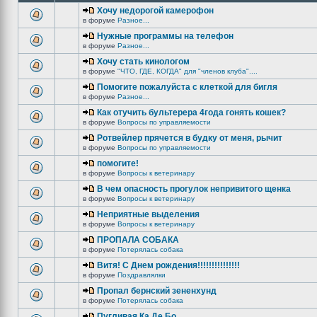
Хочу недорогой камерофон
в форуме
Разное...
Нужные программы на телефон
в форуме
Разное...
Хочу стать кинологом
в форуме
"ЧТО, ГДЕ, КОГДА" для "членов клуба"....
Помогите пожалуйста с клеткой для бигля
в форуме
Разное...
Как отучить бультерера 4года гонять кошек?
в форуме
Вопросы по управляемости
Ротвейлер прячется в будку от меня, рычит
в форуме
Вопросы по управляемости
помогите!
в форуме
Вопросы к ветеринару
В чем опасность прогулок непривитого щенка
в форуме
Вопросы к ветеринару
Неприятные выделения
в форуме
Вопросы к ветеринару
ПРОПАЛА СОБАКА
в форуме
Потерялась собака
Витя! С Днем рождения!!!!!!!!!!!!!!!
в форуме
Поздравлялки
Пропал бернский зененхунд
в форуме
Потерялась собака
Пугливая Ка Де Бо