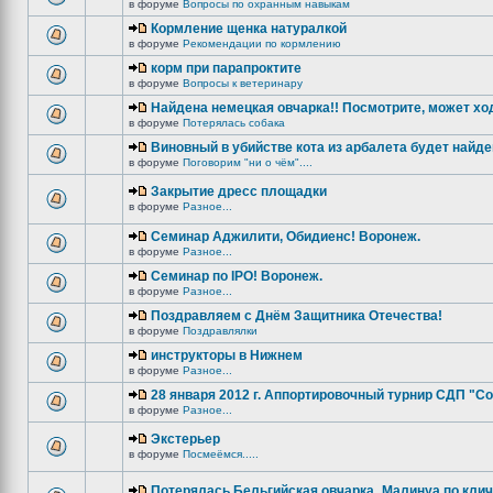
в форуме
Вопросы по охранным навыкам
Кормление щенка натуралкой
в форуме
Рекомендации по кормлению
корм при парапроктите
в форуме
Вопросы к ветеринару
Найдена немецкая овчарка!! Посмотрите, может хо
в форуме
Потерялась собака
Виновный в убийстве кота из арбалета будет найде
в форуме
Поговорим "ни о чём"....
Закрытие дресс площадки
в форуме
Разное...
Семинар Аджилити, Обидиенс! Воронеж.
в форуме
Разное...
Семинар по IPO! Воронеж.
в форуме
Разное...
Поздравляем с Днём Защитника Отечества!
в форуме
Поздравлялки
инструкторы в Нижнем
в форуме
Разное...
28 января 2012 г. Аппортировочный турнир СДП "С
в форуме
Разное...
Экстерьер
в форуме
Посмеёмся.....
Потерялась Бельгийская овчарка_Малинуа по клич