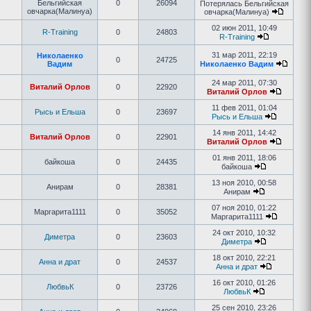
Бельгийская
0
26094
Потерялась Бельгийская
овчарка(Малинуа)
овчарка(Малинуа)
02 июн 2011, 10:49
R-Training
0
24803
R-Training
31 мар 2011, 22:19
Николаенко
0
24725
Вадим
Николаенко Вадим
24 мар 2011, 07:30
Виталий Орлов
0
22920
Виталий Орлов
11 фев 2011, 01:04
Рысь и Ельша
0
23697
Рысь и Ельша
14 янв 2011, 14:42
Виталий Орлов
0
22901
Виталий Орлов
01 янв 2011, 18:06
байкоша
0
24435
байкоша
13 ноя 2010, 00:58
Анирам
0
28381
Анирам
07 ноя 2010, 01:22
Маргарита1111
0
35052
Маргарита1111
24 окт 2010, 10:32
Диметра
0
23603
Диметра
18 окт 2010, 22:21
Анна и драт
0
24537
Анна и драт
16 окт 2010, 01:26
ЛюбвьК
0
23726
ЛюбвьК
25 сен 2010, 23:26