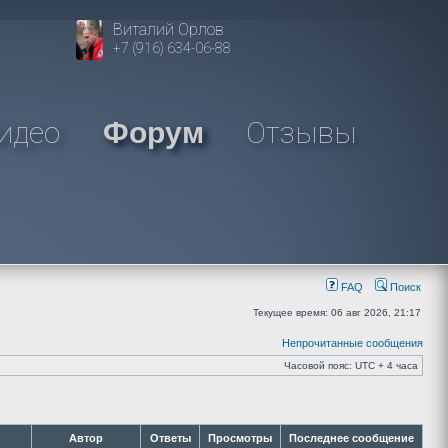
Виталий Орлов
+7 (916) 634-06-88
идео
Отзывы
Форум
FAQ
Поиск
Текущее время: 06 авг 2026, 21:17
Непрочитанные сообщения
Часовой пояс: UTC + 4 часа
Автор
Ответы
Просмотры
Последнее сообщение