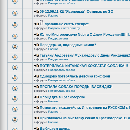
в форуме
Потерялась собака
09-12.06.11-КЦ"Ясеневый"-Семинар по ЭО
в форуме
Разное...
правильно снять клеща!!!
в форуме
Вопросы к ветеринару
Юлию Миргородскую Nubiru С Днем Рождения!!!!!!!...
в форуме
Поздравлялки
Передержка, подводные камни?
в форуме
Разное...
Татьяну Андреевну Мухамедову с Днем Рождения:
в форуме
Поздравлялки
ПОТЕРЯЛАСЬ КИТАЙСКАЯ ХОХЛАТАЯ СОБАЧКА!!!
в форуме
Потерялась собака
Одинцово потерялась девочка гриффон
в форуме
Потерялась собака
ПРОПАЛА СОБАКА ПОРОДЫ БАСЕНДЖИ
в форуме
Потерялась собака
Площадка в Красногорске
в форуме
Разное...
Поможите, пожалуйста. Инструкция на РУССКОМ к Э
в форуме
Разное...
Приглашаем на выставку собак в Красногорске 31 
в форуме
Разное...
Выбираем щенка