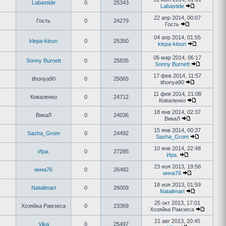
Labastide
0
25343
Labastide
22 апр 2014, 00:07
Гость
0
24279
Гость
04 апр 2014, 01:55
klepa-kloun
0
25350
klepa-kloun
06 мар 2014, 06:17
Sonny Burnett
0
25835
Sonny Burnett
17 фев 2014, 11:57
tihonya90
0
25065
tihonya90
11 фев 2014, 21:08
Коваленко
0
24712
Коваленко
18 янв 2014, 02:37
ВикаЛ
0
24036
ВикаЛ
15 янв 2014, 00:37
Sasha_Grom
0
24492
Sasha_Grom
10 янв 2014, 22:48
Ира.
0
27285
Ира.
23 ноя 2013, 19:58
инна76
0
26482
инна76
18 ноя 2013, 01:59
Natalimart
0
26009
Natalimart
25 окт 2013, 17:01
Хозяйка Рамзеса
0
23369
Хозяйка Рамзеса
21 авг 2013, 20:45
Vika
0
25497