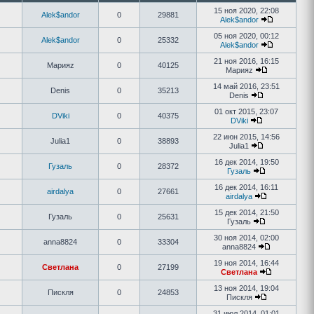
15 ноя 2020, 22:08
Alek$andor
0
29881
Alek$andor
05 ноя 2020, 00:12
Alek$andor
0
25332
Alek$andor
21 ноя 2016, 16:15
Марияz
0
40125
Марияz
14 май 2016, 23:51
Denis
0
35213
Denis
01 окт 2015, 23:07
DViki
0
40375
DViki
22 июн 2015, 14:56
Julia1
0
38893
Julia1
16 дек 2014, 19:50
Гузаль
0
28372
Гузаль
16 дек 2014, 16:11
airdalya
0
27661
airdalya
15 дек 2014, 21:50
Гузаль
0
25631
Гузаль
30 ноя 2014, 02:00
anna8824
0
33304
anna8824
19 ноя 2014, 16:44
Светлана
0
27199
Светлана
13 ноя 2014, 19:04
Пискля
0
24853
Пискля
31 июл 2014, 01:01