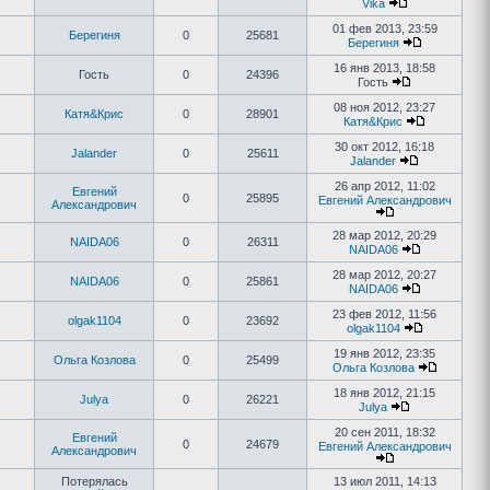
Vika
01 фев 2013, 23:59
Берегиня
0
25681
Берегиня
16 янв 2013, 18:58
Гость
0
24396
Гость
08 ноя 2012, 23:27
Катя&Крис
0
28901
Катя&Крис
30 окт 2012, 16:18
Jalander
0
25611
Jalander
26 апр 2012, 11:02
Евгений
0
25895
Евгений Александрович
Александрович
28 мар 2012, 20:29
NAIDA06
0
26311
NAIDA06
28 мар 2012, 20:27
NAIDA06
0
25861
NAIDA06
23 фев 2012, 11:56
olgak1104
0
23692
olgak1104
19 янв 2012, 23:35
Ольга Козлова
0
25499
Ольга Козлова
18 янв 2012, 21:15
Julya
0
26221
Julya
20 сен 2011, 18:32
Евгений
0
24679
Евгений Александрович
Александрович
Потерялась
13 июл 2011, 14:13