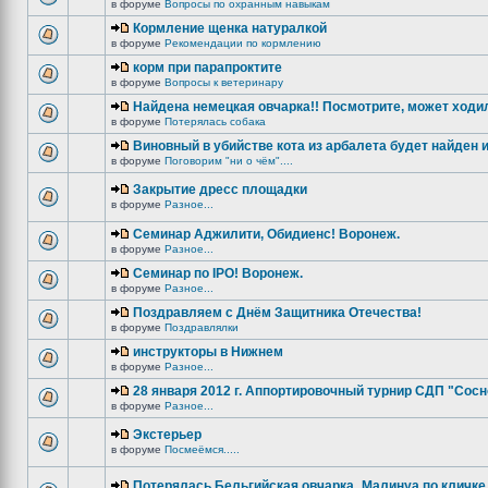
в форуме
Вопросы по охранным навыкам
Кормление щенка натуралкой
в форуме
Рекомендации по кормлению
корм при парапроктите
в форуме
Вопросы к ветеринару
Найдена немецкая овчарка!! Посмотрите, может ходи
в форуме
Потерялась собака
Виновный в убийстве кота из арбалета будет найден и
в форуме
Поговорим "ни о чём"....
Закрытие дресс площадки
в форуме
Разное...
Семинар Аджилити, Обидиенс! Воронеж.
в форуме
Разное...
Семинар по IPO! Воронеж.
в форуме
Разное...
Поздравляем с Днём Защитника Отечества!
в форуме
Поздравлялки
инструкторы в Нижнем
в форуме
Разное...
28 января 2012 г. Аппортировочный турнир СДП "Сос
в форуме
Разное...
Экстерьер
в форуме
Посмеёмся.....
Потерялась Бельгийская овчарка_Малинуа по кличке