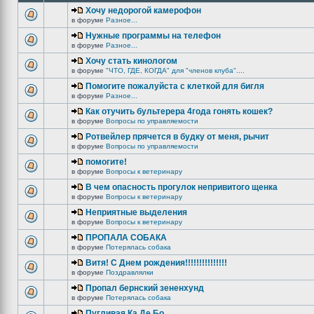
Хочу недорогой камерофон
в форуме
Разное...
Нужные программы на телефон
в форуме
Разное...
Хочу стать кинологом
в форуме
"ЧТО, ГДЕ, КОГДА" для "членов клуба"....
Помогите пожалуйста с клеткой для бигля
в форуме
Разное...
Как отучить бультерера 4года гонять кошек?
в форуме
Вопросы по управляемости
Ротвейлер прячется в будку от меня, рычит
в форуме
Вопросы по управляемости
помогите!
в форуме
Вопросы к ветеринару
В чем опасность прогулок непривитого щенка
в форуме
Вопросы к ветеринару
Неприятные выделения
в форуме
Вопросы к ветеринару
ПРОПАЛА СОБАКА
в форуме
Потерялась собака
Витя! С Днем рождения!!!!!!!!!!!!!!!
в форуме
Поздравлялки
Пропал бернский зененхунд
в форуме
Потерялась собака
Пугливая Ка Де Бо