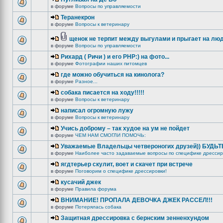
в форуме
Вопросы по управляемости
Теранекрон
в форуме
Вопросы к ветеринару
щенок не терпит между выгулами и прыгает на лю
в форуме
Вопросы по управляемости
Рихард ( Ричи ) и его РНР:) на фото...
в форуме
Фотографии наших питомцев
где можно обучиться на кинолога?
в форуме
Разное...
собака писается на ходу!!!!!
в форуме
Вопросы к ветеринару
написал огромную лужу
в форуме
Вопросы к ветеринару
Учись доброму – так худое на ум не пойдет
в форуме
ЧЕМ НАМ СМОГЛИ ПОМОЧЬ:
Уважаемые Владельцы четвероногих друзей)) БУДЬ
в форуме
Наиболее часто задаваемые вопросы по специфике дрессир
ягдтерьер скулит, воет и скачет при встрече
в форуме
Поговорим о специфике дрессировки!
кусачий джек
в форуме
Правила форума
ВНИМАНИЕ! ПРОПАЛА ДЕВОЧКА ДЖЕК РАССЕЛ!!!
в форуме
Потерялась собака
Защитная дрессировка с бернским зенненхундом