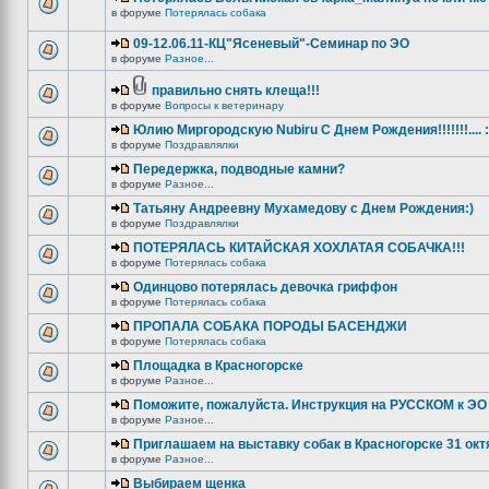
в форуме
Потерялась собака
09-12.06.11-КЦ"Ясеневый"-Семинар по ЭО
в форуме
Разное...
правильно снять клеща!!!
в форуме
Вопросы к ветеринару
Юлию Миргородскую Nubiru С Днем Рождения!!!!!!!.... :
в форуме
Поздравлялки
Передержка, подводные камни?
в форуме
Разное...
Татьяну Андреевну Мухамедову с Днем Рождения:)
в форуме
Поздравлялки
ПОТЕРЯЛАСЬ КИТАЙСКАЯ ХОХЛАТАЯ СОБАЧКА!!!
в форуме
Потерялась собака
Одинцово потерялась девочка гриффон
в форуме
Потерялась собака
ПРОПАЛА СОБАКА ПОРОДЫ БАСЕНДЖИ
в форуме
Потерялась собака
Площадка в Красногорске
в форуме
Разное...
Поможите, пожалуйста. Инструкция на РУССКОМ к ЭО 
в форуме
Разное...
Приглашаем на выставку собак в Красногорске 31 окт
в форуме
Разное...
Выбираем щенка