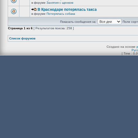
в форуме
Занятия с щенком
В Краснодаре потерялась такса
в форуме
Потерялась собака
Показать сообщения за:
Поле сорт
Страница
1
из
6
[ Результатов поиска: 258 ]
Список форумов
Создано на основе
Рус
[ Time : 0.0