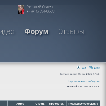
Виталий Орлов
+7 (916) 634-06-88
идео
Отзывы
Форум
FAQ
Поиск
Текущее время: 08 авг 2026, 17:03
Непрочитанные сообщения
Часовой пояс: UTC + 4 часа
Автор
Ответы
Просмотры
Последнее сообщение