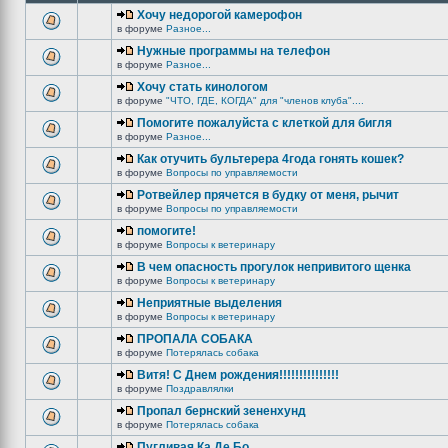
Хочу недорогой камерофон
в форуме
Разное...
Нужные программы на телефон
в форуме
Разное...
Хочу стать кинологом
в форуме
"ЧТО, ГДЕ, КОГДА" для "членов клуба"....
Помогите пожалуйста с клеткой для бигля
в форуме
Разное...
Как отучить бультерера 4года гонять кошек?
в форуме
Вопросы по управляемости
Ротвейлер прячется в будку от меня, рычит
в форуме
Вопросы по управляемости
помогите!
в форуме
Вопросы к ветеринару
В чем опасность прогулок непривитого щенка
в форуме
Вопросы к ветеринару
Неприятные выделения
в форуме
Вопросы к ветеринару
ПРОПАЛА СОБАКА
в форуме
Потерялась собака
Витя! С Днем рождения!!!!!!!!!!!!!!!
в форуме
Поздравлялки
Пропал бернский зененхунд
в форуме
Потерялась собака
Пугливая Ка Де Бо