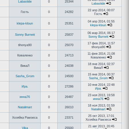
Labastide
0
25344
Labastide
22 апр 2014, 00:07
Гость
0
24282
Гость
04 апр 2014, 01:55
klepa-kloun
0
25351
klepa-kloun
06 мар 2014, 06:17
Sonny Burnett
0
25837
Sonny Burnett
17 фев 2014, 11:57
tihonya90
0
25070
tihonya90
11 фев 2014, 21:08
Коваленко
0
24713
Коваленко
18 янв 2014, 02:37
ВикаЛ
0
24038
ВикаЛ
15 янв 2014, 00:37
Sasha_Grom
0
24500
Sasha_Grom
10 янв 2014, 22:48
Ира.
0
27286
Ира.
23 ноя 2013, 19:58
инна76
0
26487
инна76
18 ноя 2013, 01:59
Natalimart
0
26010
Natalimart
25 окт 2013, 17:01
Хозяйка Рамзеса
0
23371
Хозяйка Рамзеса
21 авг 2013, 20:45
Vika
0
25500