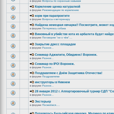
в форуме
Вопросы по охранным навыкам
Кормление щенка натуралкой
в форуме
Рекомендации по кормлению
корм при парапроктите
в форуме
Вопросы к ветеринару
Найдена немецкая овчарка!! Посмотрите, может хо
в форуме
Потерялась собака
Виновный в убийстве кота из арбалета будет найде
в форуме
Поговорим "ни о чём"....
Закрытие дресс площадки
в форуме
Разное...
Семинар Аджилити, Обидиенс! Воронеж.
в форуме
Разное...
Семинар по IPO! Воронеж.
в форуме
Разное...
Поздравляем с Днём Защитника Отечества!
в форуме
Поздравлялки
инструкторы в Нижнем
в форуме
Разное...
28 января 2012 г. Аппортировочный турнир СДП "С
в форуме
Разное...
Экстерьер
в форуме
Посмеёмся.....
Потерялась Бельгийская овчарка_Малинуа по клич