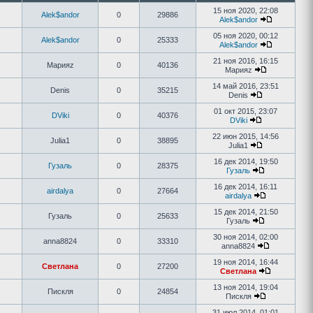
15 ноя 2020, 22:08
Alek$andor
0
29886
Alek$andor
05 ноя 2020, 00:12
Alek$andor
0
25333
Alek$andor
21 ноя 2016, 16:15
Марияz
0
40136
Марияz
14 май 2016, 23:51
Denis
0
35215
Denis
01 окт 2015, 23:07
DViki
0
40376
DViki
22 июн 2015, 14:56
Julia1
0
38895
Julia1
16 дек 2014, 19:50
Гузаль
0
28375
Гузаль
16 дек 2014, 16:11
airdalya
0
27664
airdalya
15 дек 2014, 21:50
Гузаль
0
25633
Гузаль
30 ноя 2014, 02:00
anna8824
0
33310
anna8824
19 ноя 2014, 16:44
Светлана
0
27200
Светлана
13 ноя 2014, 19:04
Пискля
0
24854
Пискля
31 июл 2014, 01:01