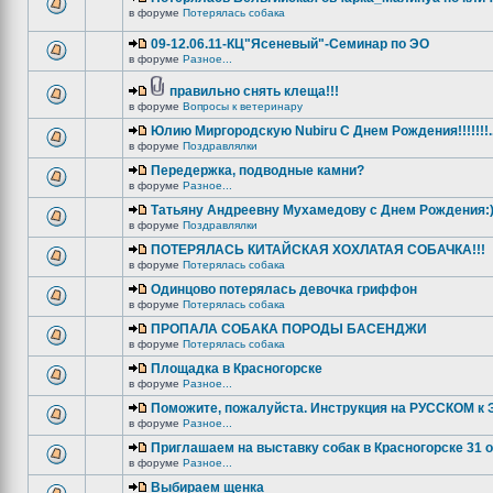
в форуме
Потерялась собака
09-12.06.11-КЦ"Ясеневый"-Семинар по ЭО
в форуме
Разное...
правильно снять клеща!!!
в форуме
Вопросы к ветеринару
Юлию Миргородскую Nubiru С Днем Рождения!!!!!!!...
в форуме
Поздравлялки
Передержка, подводные камни?
в форуме
Разное...
Татьяну Андреевну Мухамедову с Днем Рождения:
в форуме
Поздравлялки
ПОТЕРЯЛАСЬ КИТАЙСКАЯ ХОХЛАТАЯ СОБАЧКА!!!
в форуме
Потерялась собака
Одинцово потерялась девочка гриффон
в форуме
Потерялась собака
ПРОПАЛА СОБАКА ПОРОДЫ БАСЕНДЖИ
в форуме
Потерялась собака
Площадка в Красногорске
в форуме
Разное...
Поможите, пожалуйста. Инструкция на РУССКОМ к Э
в форуме
Разное...
Приглашаем на выставку собак в Красногорске 31 
в форуме
Разное...
Выбираем щенка