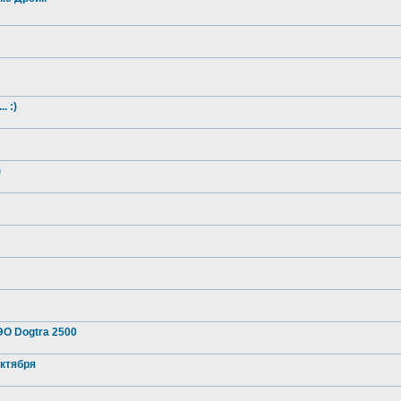
. :)
)
О Dogtra 2500
октября