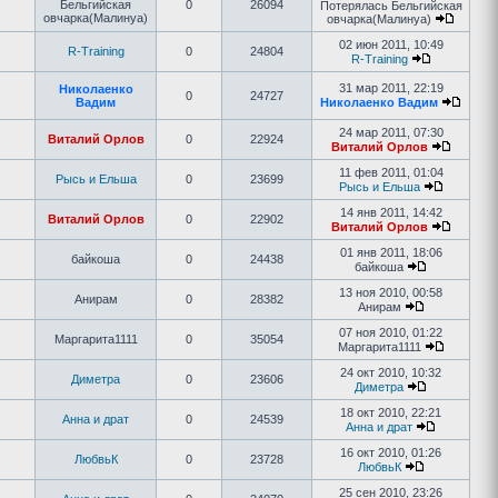
Бельгийская
0
26094
Потерялась Бельгийская
овчарка(Малинуа)
овчарка(Малинуа)
02 июн 2011, 10:49
R-Training
0
24804
R-Training
31 мар 2011, 22:19
Николаенко
0
24727
Вадим
Николаенко Вадим
24 мар 2011, 07:30
Виталий Орлов
0
22924
Виталий Орлов
11 фев 2011, 01:04
Рысь и Ельша
0
23699
Рысь и Ельша
14 янв 2011, 14:42
Виталий Орлов
0
22902
Виталий Орлов
01 янв 2011, 18:06
байкоша
0
24438
байкоша
13 ноя 2010, 00:58
Анирам
0
28382
Анирам
07 ноя 2010, 01:22
Маргарита1111
0
35054
Маргарита1111
24 окт 2010, 10:32
Диметра
0
23606
Диметра
18 окт 2010, 22:21
Анна и драт
0
24539
Анна и драт
16 окт 2010, 01:26
ЛюбвьК
0
23728
ЛюбвьК
25 сен 2010, 23:26