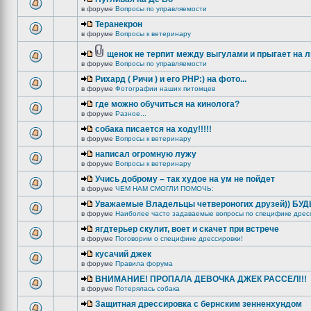
в форуме
Вопросы по управляемости
Теранекрон
в форуме
Вопросы к ветеринару
щенок не терпит между выгулами и прыгает на 
в форуме
Вопросы по управляемости
Рихард ( Ричи ) и его РНР:) на фото...
в форуме
Фотографии наших питомцев
где можно обучиться на кинолога?
в форуме
Разное...
собака писается на ходу!!!!!
в форуме
Вопросы к ветеринару
написал огромную лужу
в форуме
Вопросы к ветеринару
Учись доброму – так худое на ум не пойдет
в форуме
ЧЕМ НАМ СМОГЛИ ПОМОЧЬ:
Уважаемые Владельцы четвероногих друзей)) БУ
в форуме
Наиболее часто задаваемые вопросы по специфике дрес
ягдтерьер скулит, воет и скачет при встрече
в форуме
Поговорим о специфике дрессировки!
кусачий джек
в форуме
Правила форума
ВНИМАНИЕ! ПРОПАЛА ДЕВОЧКА ДЖЕК РАССЕЛ!!!
в форуме
Потерялась собака
Защитная дрессировка с бернским зенненхундом