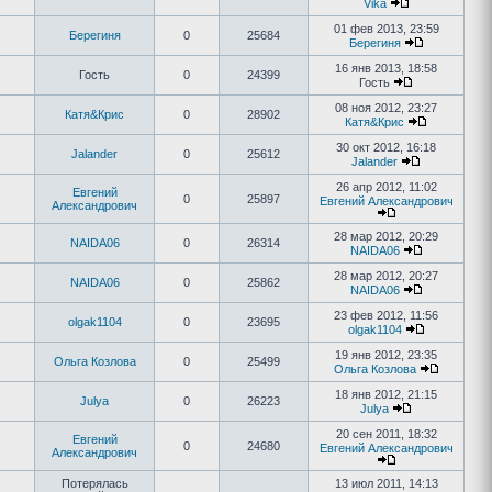
Vika
01 фев 2013, 23:59
Берегиня
0
25684
Берегиня
16 янв 2013, 18:58
Гость
0
24399
Гость
08 ноя 2012, 23:27
Катя&Крис
0
28902
Катя&Крис
30 окт 2012, 16:18
Jalander
0
25612
Jalander
26 апр 2012, 11:02
Евгений
0
25897
Евгений Александрович
Александрович
28 мар 2012, 20:29
NAIDA06
0
26314
NAIDA06
28 мар 2012, 20:27
NAIDA06
0
25862
NAIDA06
23 фев 2012, 11:56
olgak1104
0
23695
olgak1104
19 янв 2012, 23:35
Ольга Козлова
0
25499
Ольга Козлова
18 янв 2012, 21:15
Julya
0
26223
Julya
20 сен 2011, 18:32
Евгений
0
24680
Евгений Александрович
Александрович
Потерялась
13 июл 2011, 14:13