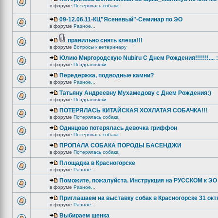
в форуме
Потерялась собака
09-12.06.11-КЦ"Ясеневый"-Семинар по ЭО
в форуме
Разное...
правильно снять клеща!!!
в форуме
Вопросы к ветеринару
Юлию Миргородскую Nubiru С Днем Рождения!!!!!!!.... :
в форуме
Поздравлялки
Передержка, подводные камни?
в форуме
Разное...
Татьяну Андреевну Мухамедову с Днем Рождения:)
в форуме
Поздравлялки
ПОТЕРЯЛАСЬ КИТАЙСКАЯ ХОХЛАТАЯ СОБАЧКА!!!
в форуме
Потерялась собака
Одинцово потерялась девочка гриффон
в форуме
Потерялась собака
ПРОПАЛА СОБАКА ПОРОДЫ БАСЕНДЖИ
в форуме
Потерялась собака
Площадка в Красногорске
в форуме
Разное...
Поможите, пожалуйста. Инструкция на РУССКОМ к ЭО 
в форуме
Разное...
Приглашаем на выставку собак в Красногорске 31 окт
в форуме
Разное...
Выбираем щенка