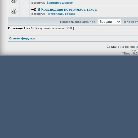
в форуме
Занятия с щенком
В Краснодаре потерялась такса
в форуме
Потерялась собака
Показать сообщения за:
Поле сорт
Страница
1
из
6
[ Результатов поиска: 258 ]
Список форумов
Создано на основе
Рус
[ Time : 0.0