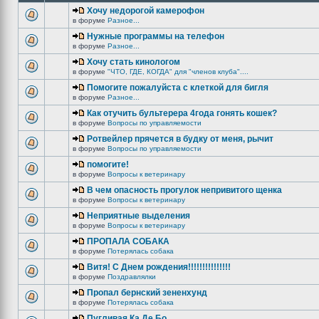
Хочу недорогой камерофон
в форуме
Разное...
Нужные программы на телефон
в форуме
Разное...
Хочу стать кинологом
в форуме
"ЧТО, ГДЕ, КОГДА" для "членов клуба"....
Помогите пожалуйста с клеткой для бигля
в форуме
Разное...
Как отучить бультерера 4года гонять кошек?
в форуме
Вопросы по управляемости
Ротвейлер прячется в будку от меня, рычит
в форуме
Вопросы по управляемости
помогите!
в форуме
Вопросы к ветеринару
В чем опасность прогулок непривитого щенка
в форуме
Вопросы к ветеринару
Неприятные выделения
в форуме
Вопросы к ветеринару
ПРОПАЛА СОБАКА
в форуме
Потерялась собака
Витя! С Днем рождения!!!!!!!!!!!!!!!
в форуме
Поздравлялки
Пропал бернский зененхунд
в форуме
Потерялась собака
Пугливая Ка Де Бо