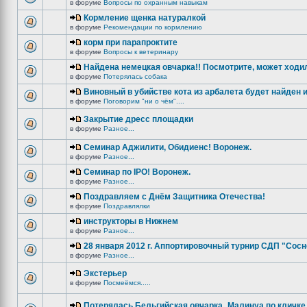
в форуме
Вопросы по охранным навыкам
Кормление щенка натуралкой
в форуме
Рекомендации по кормлению
корм при парапроктите
в форуме
Вопросы к ветеринару
Найдена немецкая овчарка!! Посмотрите, может ходи
в форуме
Потерялась собака
Виновный в убийстве кота из арбалета будет найден и
в форуме
Поговорим "ни о чём"....
Закрытие дресс площадки
в форуме
Разное...
Семинар Аджилити, Обидиенс! Воронеж.
в форуме
Разное...
Семинар по IPO! Воронеж.
в форуме
Разное...
Поздравляем с Днём Защитника Отечества!
в форуме
Поздравлялки
инструкторы в Нижнем
в форуме
Разное...
28 января 2012 г. Аппортировочный турнир СДП "Сос
в форуме
Разное...
Экстерьер
в форуме
Посмеёмся.....
Потерялась Бельгийская овчарка_Малинуа по кличке