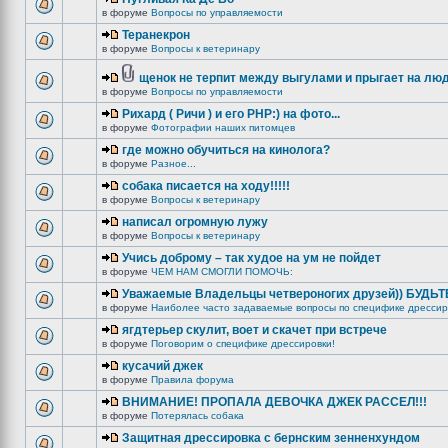
в форуме
Вопросы по управляемости
Теранекрон
в форуме
Вопросы к ветеринару
щенок не терпит между выгулами и прыгает на лю
в форуме
Вопросы по управляемости
Рихард ( Ричи ) и его РНР:) на фото...
в форуме
Фотографии наших питомцев
где можно обучиться на кинолога?
в форуме
Разное...
собака писается на ходу!!!!!
в форуме
Вопросы к ветеринару
написал огромную лужу
в форуме
Вопросы к ветеринару
Учись доброму – так худое на ум не пойдет
в форуме
ЧЕМ НАМ СМОГЛИ ПОМОЧЬ:
Уважаемые Владельцы четвероногих друзей)) БУДЬ
в форуме
Наиболее часто задаваемые вопросы по специфике дрессир
ягдтерьер скулит, воет и скачет при встрече
в форуме
Поговорим о специфике дрессировки!
кусачий джек
в форуме
Правила форума
ВНИМАНИЕ! ПРОПАЛА ДЕВОЧКА ДЖЕК РАССЕЛ!!!
в форуме
Потерялась собака
Защитная дрессировка с бернским зенненхундом