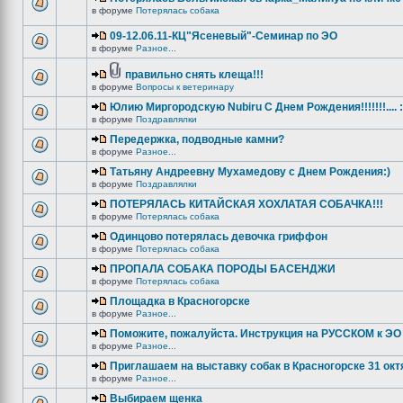
в форуме
Потерялась собака
09-12.06.11-КЦ"Ясеневый"-Семинар по ЭО
в форуме
Разное...
правильно снять клеща!!!
в форуме
Вопросы к ветеринару
Юлию Миргородскую Nubiru С Днем Рождения!!!!!!!.... :
в форуме
Поздравлялки
Передержка, подводные камни?
в форуме
Разное...
Татьяну Андреевну Мухамедову с Днем Рождения:)
в форуме
Поздравлялки
ПОТЕРЯЛАСЬ КИТАЙСКАЯ ХОХЛАТАЯ СОБАЧКА!!!
в форуме
Потерялась собака
Одинцово потерялась девочка гриффон
в форуме
Потерялась собака
ПРОПАЛА СОБАКА ПОРОДЫ БАСЕНДЖИ
в форуме
Потерялась собака
Площадка в Красногорске
в форуме
Разное...
Поможите, пожалуйста. Инструкция на РУССКОМ к ЭО 
в форуме
Разное...
Приглашаем на выставку собак в Красногорске 31 окт
в форуме
Разное...
Выбираем щенка