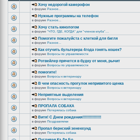
Хочу недорогой камерофон
в форуме
Разное...
Нужные программы на телефон
в форуме
Разное...
Хочу стать кинологом
в форуме
"ЧТО, ГДЕ, КОГДА" для "членов клуба"....
Помогите пожалуйста с клеткой для бигля
в форуме
Разное...
Как отучить бультерера 4года гонять кошек?
в форуме
Вопросы по управляемости
Ротвейлер прячется в будку от меня, рычит
в форуме
Вопросы по управляемости
помогите!
в форуме
Вопросы к ветеринару
В чем опасность прогулок непривитого щенка
в форуме
Вопросы к ветеринару
Неприятные выделения
в форуме
Вопросы к ветеринару
ПРОПАЛА СОБАКА
в форуме
Потерялась собака
Витя! С Днем рождения!!!!!!!!!!!!!!!
в форуме
Поздравлялки
Пропал бернский зененхунд
в форуме
Потерялась собака
Пугливая Ка Де Бо