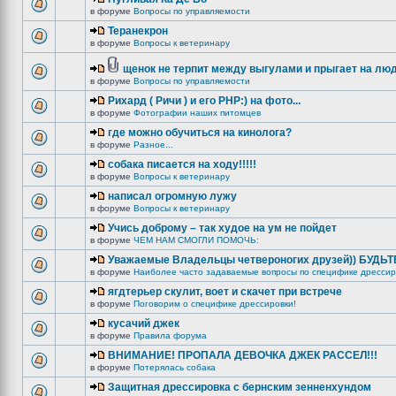
в форуме
Вопросы по управляемости
Теранекрон
в форуме
Вопросы к ветеринару
щенок не терпит между выгулами и прыгает на лю
в форуме
Вопросы по управляемости
Рихард ( Ричи ) и его РНР:) на фото...
в форуме
Фотографии наших питомцев
где можно обучиться на кинолога?
в форуме
Разное...
собака писается на ходу!!!!!
в форуме
Вопросы к ветеринару
написал огромную лужу
в форуме
Вопросы к ветеринару
Учись доброму – так худое на ум не пойдет
в форуме
ЧЕМ НАМ СМОГЛИ ПОМОЧЬ:
Уважаемые Владельцы четвероногих друзей)) БУДЬ
в форуме
Наиболее часто задаваемые вопросы по специфике дрессир
ягдтерьер скулит, воет и скачет при встрече
в форуме
Поговорим о специфике дрессировки!
кусачий джек
в форуме
Правила форума
ВНИМАНИЕ! ПРОПАЛА ДЕВОЧКА ДЖЕК РАССЕЛ!!!
в форуме
Потерялась собака
Защитная дрессировка с бернским зенненхундом