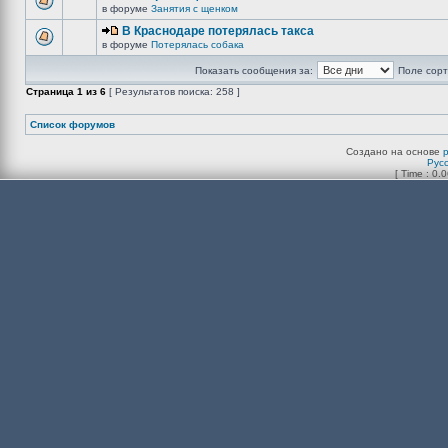
в форуме
Занятия с щенком
В Краснодаре потерялась такса
в форуме
Потерялась собака
Показать сообщения за:
Поле сорт
Страница
1
из
6
[ Результатов поиска: 258 ]
Список форумов
Создано на основе
Рус
[ Time : 0.0