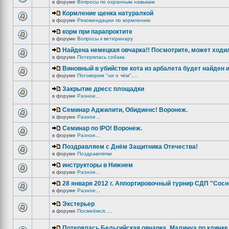
в форуме
Вопросы по охранным навыкам
Кормление щенка натуралкой
в форуме
Рекомендации по кормлению
корм при парапроктите
в форуме
Вопросы к ветеринару
Найдена немецкая овчарка!! Посмотрите, может ходи
в форуме
Потерялась собака
Виновный в убийстве кота из арбалета будет найден и
в форуме
Поговорим "ни о чём"....
Закрытие дресс площадки
в форуме
Разное...
Семинар Аджилити, Обидиенс! Воронеж.
в форуме
Разное...
Семинар по IPO! Воронеж.
в форуме
Разное...
Поздравляем с Днём Защитника Отечества!
в форуме
Поздравлялки
инструкторы в Нижнем
в форуме
Разное...
28 января 2012 г. Аппортировочный турнир СДП "Сос
в форуме
Разное...
Экстерьер
в форуме
Посмеёмся.....
Потерялась Бельгийская овчарка_Малинуа по кличке