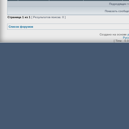
Подходящих т
Показать сообще
Страница
1
из
1
[ Результатов поиска: 0 ]
Список форумов
Создано на основе
Рус
[ Time : 0.0