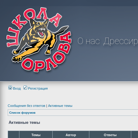
О нас
Дрессир
Вход
Регистрация
Сообщения без ответов
|
Активные темы
Список форумов
Активные темы
Темы
Автор
Ответы