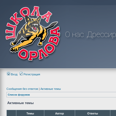
О нас
Дрессир
Вход
Регистрация
Сообщения без ответов
|
Активные темы
Список форумов
Активные темы
Темы
Автор
Ответы