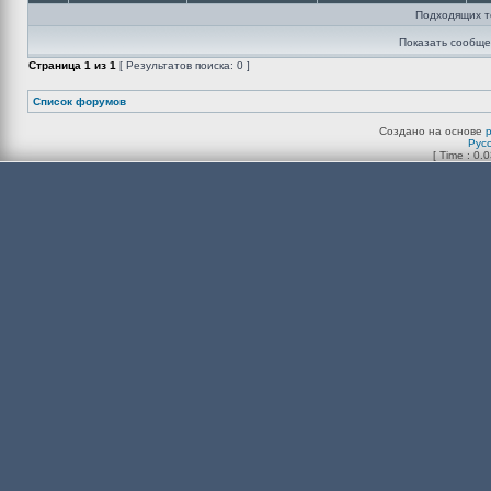
Подходящих т
Показать сообще
Страница
1
из
1
[ Результатов поиска: 0 ]
Список форумов
Создано на основе
Рус
[ Time : 0.0