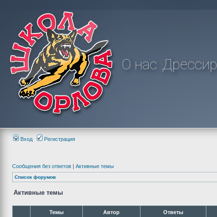
О нас
Дрессир
Вход
Регистрация
Сообщения без ответов
|
Активные темы
Список форумов
Активные темы
Темы
Автор
Ответы