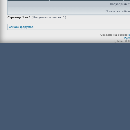
Подходящих т
Показать сообще
Страница
1
из
1
[ Результатов поиска: 0 ]
Список форумов
Создано на основе
Рус
[ Time : 0.0