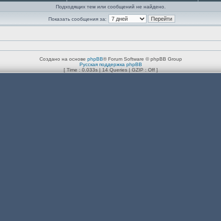
Подходящих тем или сообщений не найдено.
Показать сообщения за:
Создано на основе
phpBB
® Forum Software © phpBB Group
Русская поддержка phpBB
[ Time : 0.033s | 14 Queries | GZIP : Off ]