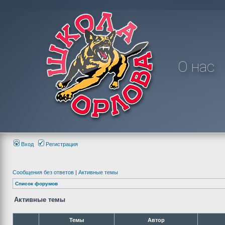
О нас
Вход
Регистрация
Сообщения без ответов
|
Активные темы
Список форумов
Активные темы
Темы
Автор