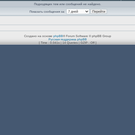
Подходящих тем или сообщений не найдено.
Показать сообщения за:
Создано на основе
phpBB
® Forum Software © phpBB Group
Русская поддержка phpBB
[ Time : 0.041s | 14 Queries | GZIP : Off ]