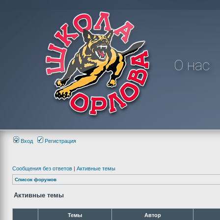
О нас
Вход
Регистрация
Сообщения без ответов
|
Активные темы
Список форумов
Активные темы
Темы
Автор