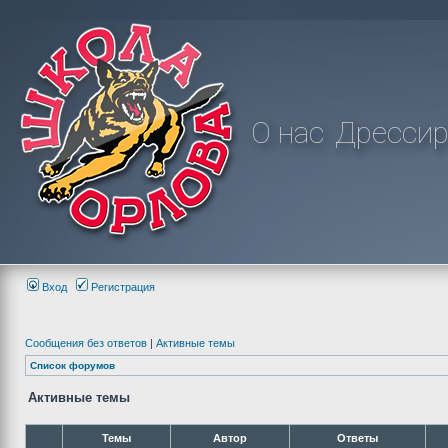
О нас
Дрессир
Вход
Регистрация
Сообщения без ответов
|
Активные темы
Список форумов
Активные темы
Темы
Автор
Ответы