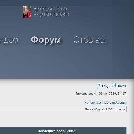
Виталий Орлов
+7 (916) 634-06-88
идео
Отзывы
Форум
FAQ
Поиск
Текущее время: 07 авг 2026, 14:17
Непрочитанные сообщения
Часовой пояс: UTC + 4 часа
Последнее сообщение