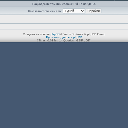
Подходящих тем или сообщений не найдено.
Показать сообщения за:
Создано на основе
phpBB
® Forum Software © phpBB Group
Русская поддержка phpBB
[ Time : 0.034s | 14 Queries | GZIP : Off ]