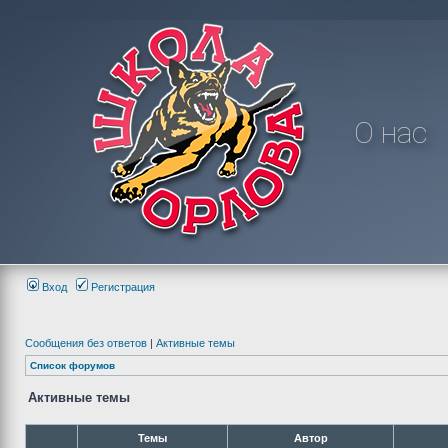
О нас
Вход
Регистрация
Сообщения без ответов
|
Активные темы
Список форумов
Активные темы
Темы
Автор