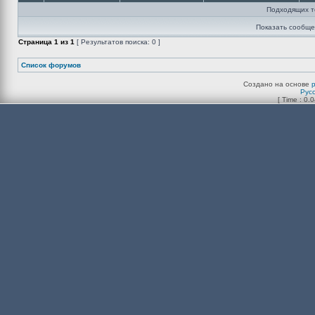
Подходящих т
Показать сообще
Страница
1
из
1
[ Результатов поиска: 0 ]
Список форумов
Создано на основе
Рус
[ Time : 0.0