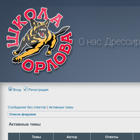
О нас
Дрессир
Вход
Регистрация
Сообщения без ответов
|
Активные темы
Список форумов
Активные темы
Темы
Автор
Ответы