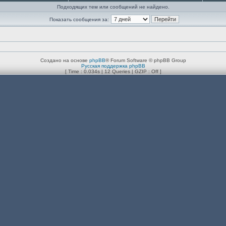
Подходящих тем или сообщений не найдено.
Показать сообщения за:
Создано на основе
phpBB
® Forum Software © phpBB Group
Русская поддержка phpBB
[ Time : 0.034s | 12 Queries | GZIP : Off ]