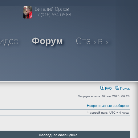
Виталий Орлов
+7 (916) 634-06-88
идео
Отзывы
Форум
FAQ
Поиск
Текущее время: 07 авг 2026, 06:26
Непрочитанные сообщения
Часовой пояс: UTC + 4 часа
Последнее сообщение