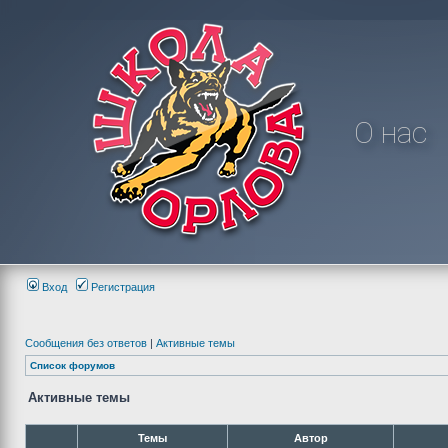
О нас
Вход
Регистрация
Сообщения без ответов
|
Активные темы
Список форумов
Активные темы
Темы
Автор