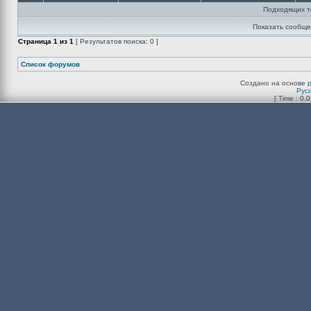
Подходящих т
Показать сообще
Страница
1
из
1
[ Результатов поиска: 0 ]
Список форумов
Создано на основе
Рус
[ Time : 0.0