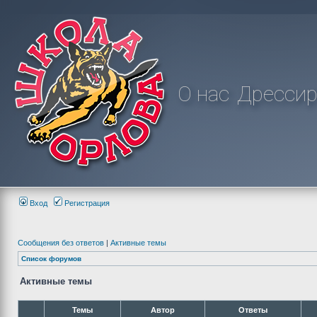
О нас
Дрессир
Вход
Регистрация
Сообщения без ответов
|
Активные темы
Список форумов
Активные темы
Темы
Автор
Ответы