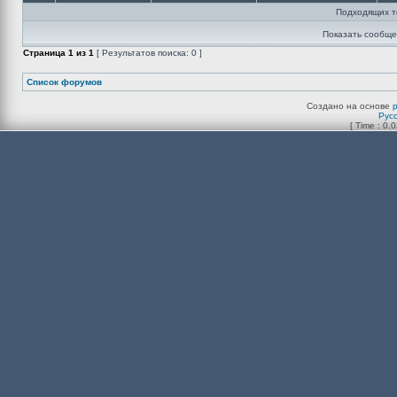
Подходящих т
Показать сообще
Страница
1
из
1
[ Результатов поиска: 0 ]
Список форумов
Создано на основе
Рус
[ Time : 0.0