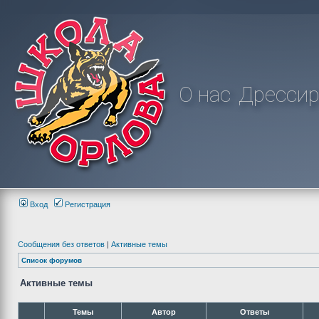
О нас
Дрессир
Вход
Регистрация
Сообщения без ответов
|
Активные темы
Список форумов
Активные темы
Темы
Автор
Ответы