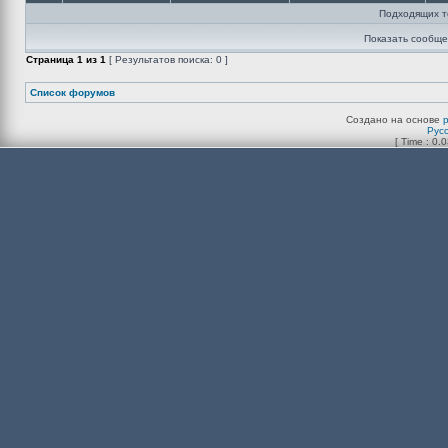
Подходящих т
Показать сообще
Страница
1
из
1
[ Результатов поиска: 0 ]
Список форумов
Создано на основе
Рус
[ Time : 0.0