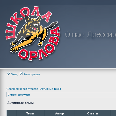
О нас
Дрессир
Вход
Регистрация
Сообщения без ответов
|
Активные темы
Список форумов
Активные темы
Темы
Автор
Ответы