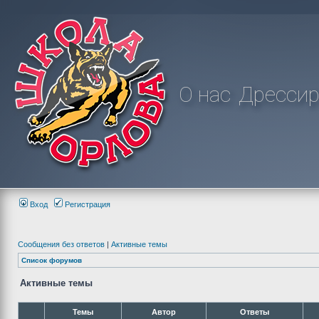
О нас
Дрессир
Вход
Регистрация
Сообщения без ответов
|
Активные темы
Список форумов
Активные темы
Темы
Автор
Ответы