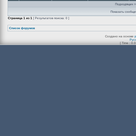
Подходящих т
Показать сообще
Страница
1
из
1
[ Результатов поиска: 0 ]
Список форумов
Создано на основе
Рус
[ Time : 0.0