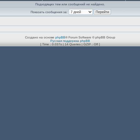
Подходящих тем или сообщений не найдено.
Показать сообщения за:
Создано на основе
phpBB
® Forum Software © phpBB Group
Русская поддержка phpBB
[ Time : 0.037s | 14 Queries | GZIP : Off ]