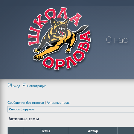
О нас
Вход
Регистрация
Сообщения без ответов
|
Активные темы
Список форумов
Активные темы
Темы
Автор