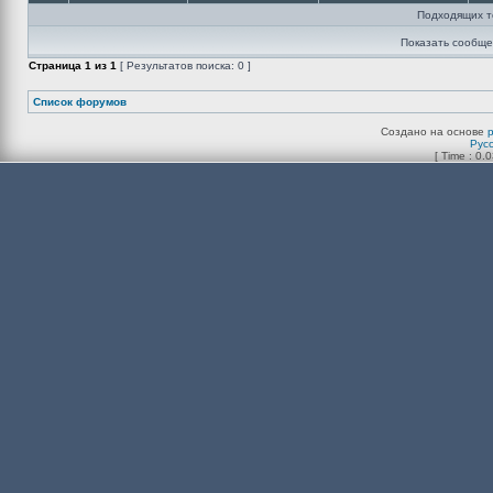
Подходящих т
Показать сообще
Страница
1
из
1
[ Результатов поиска: 0 ]
Список форумов
Создано на основе
Рус
[ Time : 0.0