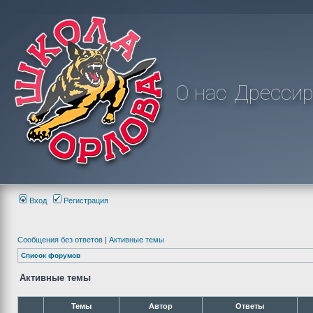
О нас
Дрессир
Вход
Регистрация
Сообщения без ответов
|
Активные темы
Список форумов
Активные темы
Темы
Автор
Ответы