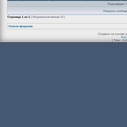
Подходящих т
Показать сообще
Страница
1
из
1
[ Результатов поиска: 0 ]
Список форумов
Создано на основе
Рус
[ Time : 0.0