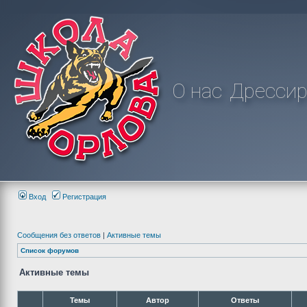
О нас
Дрессир
Вход
Регистрация
Сообщения без ответов
|
Активные темы
Список форумов
Активные темы
Темы
Автор
Ответы