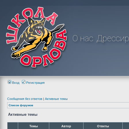
О нас
Дрессир
Вход
Регистрация
Сообщения без ответов
|
Активные темы
Список форумов
Активные темы
Темы
Автор
Ответы