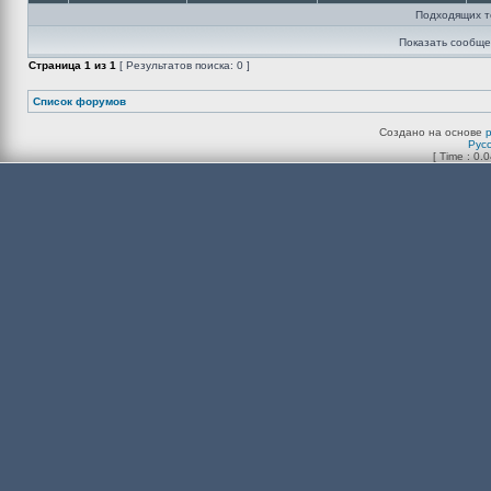
Подходящих т
Показать сообще
Страница
1
из
1
[ Результатов поиска: 0 ]
Список форумов
Создано на основе
Рус
[ Time : 0.0