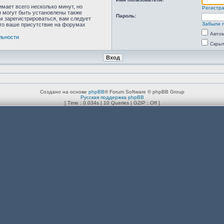
мает всего несколько минут, но
Регистр
 могут быть установлены также
Пароль:
м зарегистрироваться, вам следует
Забыли 
что ваше присутствие на форумах
Автом
льности
Скрыт
Создано на основе
phpBB
® Forum Software © phpBB Group
Русская поддержка phpBB
[ Time : 0.034s | 10 Queries | GZIP : Off ]