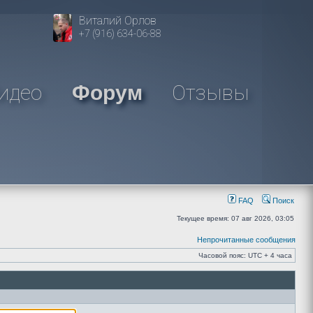
Виталий Орлов
+7 (916) 634-06-88
идео
Отзывы
Форум
FAQ
Поиск
Текущее время: 07 авг 2026, 03:05
Непрочитанные сообщения
Часовой пояс: UTC + 4 часа