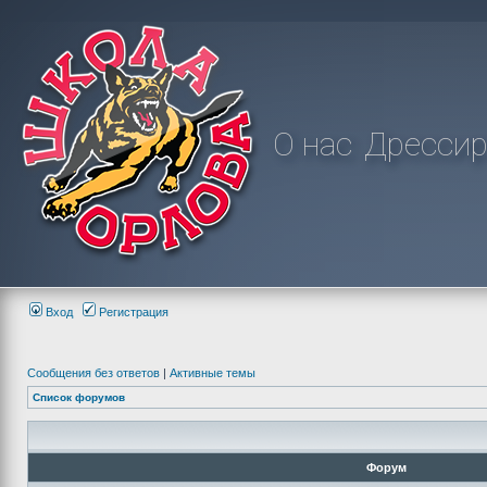
О нас
Дрессир
Вход
Регистрация
Сообщения без ответов
|
Активные темы
Список форумов
Форум