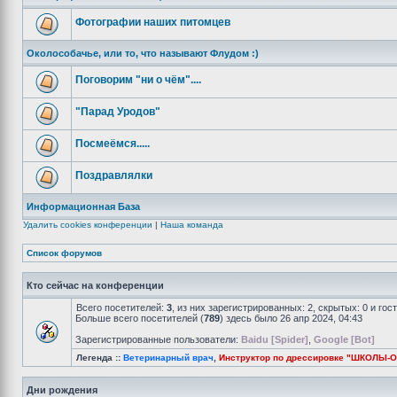
Фотографии наших питомцев
Околособачье, или то, что называют Флудом :)
Поговорим "ни о чём"....
"Парад Уродов"
Посмеёмся.....
Поздравлялки
Информационная База
Удалить cookies конференции
|
Наша команда
Список форумов
Кто сейчас на конференции
Всего посетителей:
3
, из них зарегистрированных: 2, скрытых: 0 и го
Больше всего посетителей (
789
) здесь было 26 апр 2024, 04:43
Зарегистрированные пользователи:
Baidu [Spider]
,
Google [Bot]
Легенда ::
Ветеринарный врач
,
Инструктор по дрессировке "ШКОЛЫ-
Дни рождения