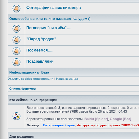
Фотографии наших питомцев
Околособачье, или то, что называют Флудом :)
Поговорим "ни о чём"....
"Парад Уродов"
Посмеёмся.....
Поздравлялки
Информационная База
Удалить cookies конференции
|
Наша команда
Список форумов
Кто сейчас на конференции
Всего посетителей:
3
, из них зарегистрированных: 2, скрытых: 0 и го
Больше всего посетителей (
789
) здесь было 26 апр 2024, 04:43
Зарегистрированные пользователи:
Baidu [Spider]
,
Google [Bot]
Легенда ::
Ветеринарный врач
,
Инструктор по дрессировке "ШКОЛЫ-
Дни рождения