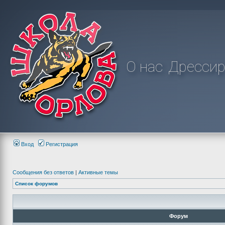
О нас
Дрессир
Вход
Регистрация
Сообщения без ответов
|
Активные темы
Список форумов
Форум