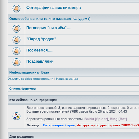
Фотографии наших питомцев
Околособачье, или то, что называют Флудом :)
Поговорим "ни о чём"....
"Парад Уродов"
Посмеёмся.....
Поздравлялки
Информационная База
Удалить cookies конференции
|
Наша команда
Список форумов
Кто сейчас на конференции
Всего посетителей:
3
, из них зарегистрированных: 2, скрытых: 0 и го
Больше всего посетителей (
789
) здесь было 26 апр 2024, 04:43
Зарегистрированные пользователи:
Baidu [Spider]
,
Bing [Bot]
Легенда ::
Ветеринарный врач
,
Инструктор по дрессировке "ШКОЛЫ-
Дни рождения