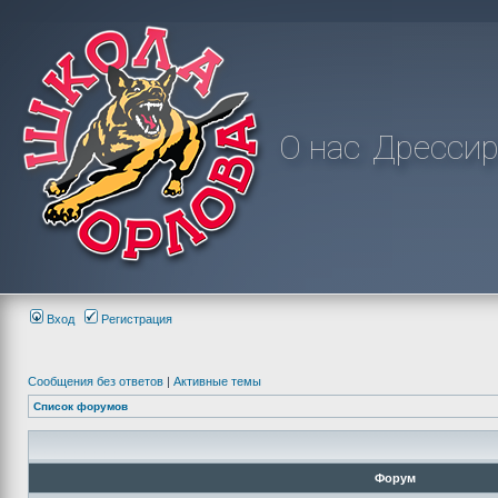
О нас
Дрессир
Вход
Регистрация
Сообщения без ответов
|
Активные темы
Список форумов
Форум