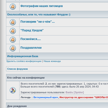
Фотографии наших питомцев
Околособачье, или то, что называют Флудом :)
Поговорим "ни о чём"....
"Парад Уродов"
Посмеёмся.....
Поздравлялки
Информационная База
Удалить cookies конференции
|
Наша команда
Список форумов
Кто сейчас на конференции
Всего посетителей:
2
, из них зарегистрированных: 1, скрытых: 0 и го
Больше всего посетителей (
789
) здесь было 26 апр 2024, 04:43
Зарегистрированные пользователи:
Baidu [Spider]
Легенда ::
Ветеринарный врач
,
Инструктор по дрессировке "ШКОЛЫ-
Дни рождения