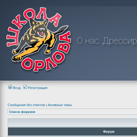
О нас
Дрессир
Вход
Регистрация
Сообщения без ответов
|
Активные темы
Список форумов
Форум