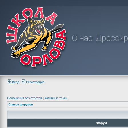
О нас
Дрессир
Вход
Регистрация
Сообщения без ответов
|
Активные темы
Список форумов
Форум