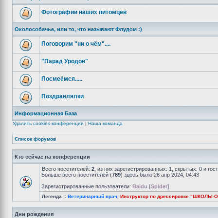
Фотографии наших питомцев
Околособачье, или то, что называют Флудом :)
Поговорим "ни о чём"....
"Парад Уродов"
Посмеёмся.....
Поздравлялки
Информационная База
Удалить cookies конференции
|
Наша команда
Список форумов
Кто сейчас на конференции
Всего посетителей:
2
, из них зарегистрированных: 1, скрытых: 0 и го
Больше всего посетителей (
789
) здесь было 26 апр 2024, 04:43
Зарегистрированные пользователи:
Baidu [Spider]
Легенда ::
Ветеринарный врач
,
Инструктор по дрессировке "ШКОЛЫ-
Дни рождения