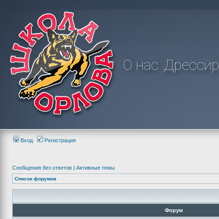
О нас
Дрессир
Вход
Регистрация
Сообщения без ответов
|
Активные темы
Список форумов
Форум