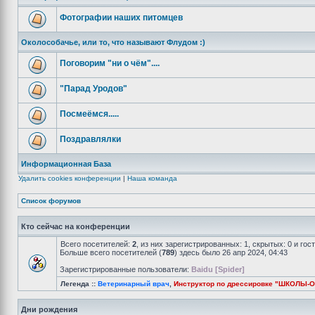
Фотографии наших питомцев
Околособачье, или то, что называют Флудом :)
Поговорим "ни о чём"....
"Парад Уродов"
Посмеёмся.....
Поздравлялки
Информационная База
Удалить cookies конференции
|
Наша команда
Список форумов
Кто сейчас на конференции
Всего посетителей:
2
, из них зарегистрированных: 1, скрытых: 0 и го
Больше всего посетителей (
789
) здесь было 26 апр 2024, 04:43
Зарегистрированные пользователи:
Baidu [Spider]
Легенда ::
Ветеринарный врач
,
Инструктор по дрессировке "ШКОЛЫ-
Дни рождения