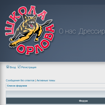
О нас
Дрессир
Вход
Регистрация
Сообщения без ответов
|
Активные темы
Список форумов
Форум