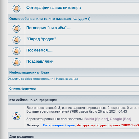
Фотографии наших питомцев
Околособачье, или то, что называют Флудом :)
Поговорим "ни о чём"....
"Парад Уродов"
Посмеёмся.....
Поздравлялки
Информационная База
Удалить cookies конференции
|
Наша команда
Список форумов
Кто сейчас на конференции
Всего посетителей:
3
, из них зарегистрированных: 2, скрытых: 0 и го
Больше всего посетителей (
789
) здесь было 26 апр 2024, 04:43
Зарегистрированные пользователи:
Baidu [Spider]
,
Google [Bot]
Легенда ::
Ветеринарный врач
,
Инструктор по дрессировке "ШКОЛЫ-
Дни рождения