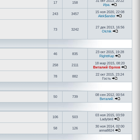
31 окт 2013, 20:22
17
158
Ира.
15 ноя 2020, 22:08
243
3457
Alek$andor
27 дек 2013, 16:56
73
3242
Olchik
23 окт 2015, 19:28
46
835
RighttKap
18 мар 2015, 08:20
258
2111
Виталий Орлов
22 окт 2015, 23:24
78
882
Гость
08 сен 2012, 00:54
50
739
Виталий.
03 ноя 2015, 03:59
106
503
Ladybird
30 ноя 2014, 02:00
58
126
anna8824