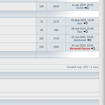
11 авг 2020, 16:23
169
6924
RUSH
02 фев 2015, 19:28
76
2173
Ира.
08 ноя 2013, 22:59
48
940
Ира.
22 сен 2020, 23:55
100
1724
Alek$andor
20 сен 2015, 02:54
230
2961
Виталий Орлов
Часовой пояс: UTC + 4 часа