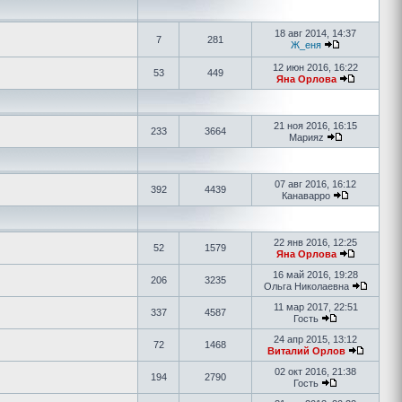
18 авг 2014, 14:37
7
281
Ж_еня
12 июн 2016, 16:22
53
449
Яна Орлова
21 ноя 2016, 16:15
233
3664
Марияz
07 авг 2016, 16:12
392
4439
Канаварро
22 янв 2016, 12:25
52
1579
Яна Орлова
16 май 2016, 19:28
206
3235
Ольга Николаевна
11 мар 2017, 22:51
337
4587
Гость
24 апр 2015, 13:12
72
1468
Виталий Орлов
02 окт 2016, 21:38
194
2790
Гость