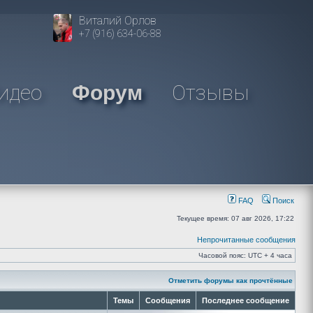
Виталий Орлов
+7 (916) 634-06-88
идео
Отзывы
Форум
FAQ
Поиск
Текущее время: 07 авг 2026, 17:22
Непрочитанные сообщения
Часовой пояс: UTC + 4 часа
Отметить форумы как прочтённые
Темы
Сообщения
Последнее сообщение