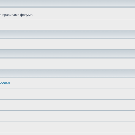
с правилами форума...
ровки