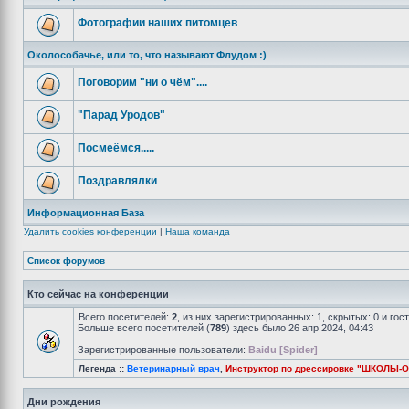
Фотографии наших питомцев
Околособачье, или то, что называют Флудом :)
Поговорим "ни о чём"....
"Парад Уродов"
Посмеёмся.....
Поздравлялки
Информационная База
Удалить cookies конференции
|
Наша команда
Список форумов
Кто сейчас на конференции
Всего посетителей:
2
, из них зарегистрированных: 1, скрытых: 0 и го
Больше всего посетителей (
789
) здесь было 26 апр 2024, 04:43
Зарегистрированные пользователи:
Baidu [Spider]
Легенда ::
Ветеринарный врач
,
Инструктор по дрессировке "ШКОЛЫ-
Дни рождения