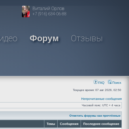
Виталий Орлов
+7 (916) 634-06-88
идео
Отзывы
Форум
FAQ
Поиск
Текущее время: 07 авг 2026, 02:50
Непрочитанные сообщения
Часовой пояс: UTC + 4 часа
Отметить форумы как прочтённые
Темы
Сообщения
Последнее сообщение