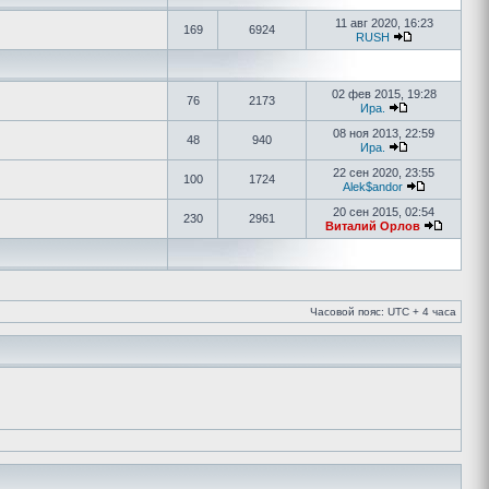
11 авг 2020, 16:23
169
6924
RUSH
02 фев 2015, 19:28
76
2173
Ира.
08 ноя 2013, 22:59
48
940
Ира.
22 сен 2020, 23:55
100
1724
Alek$andor
20 сен 2015, 02:54
230
2961
Виталий Орлов
Часовой пояс: UTC + 4 часа