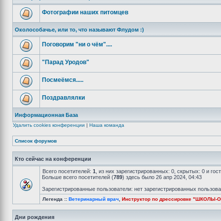
Фотографии наших питомцев
Околособачье, или то, что называют Флудом :)
Поговорим "ни о чём"....
"Парад Уродов"
Посмеёмся.....
Поздравлялки
Информационная База
Удалить cookies конференции
|
Наша команда
Список форумов
Кто сейчас на конференции
Всего посетителей:
1
, из них зарегистрированных: 0, скрытых: 0 и го
Больше всего посетителей (
789
) здесь было 26 апр 2024, 04:43
Зарегистрированные пользователи: нет зарегистрированных пользов
Легенда ::
Ветеринарный врач
,
Инструктор по дрессировке "ШКОЛЫ-
Дни рождения