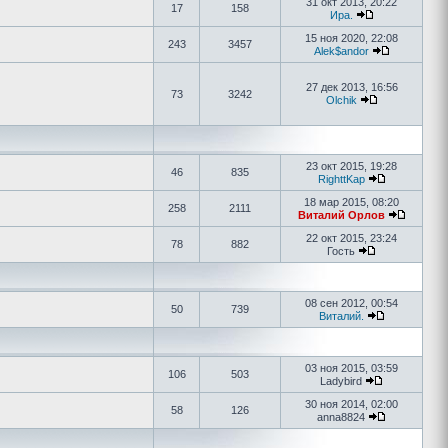
31 окт 2013, 20:22
17
158
Ира.
15 ноя 2020, 22:08
243
3457
Alek$andor
27 дек 2013, 16:56
73
3242
Olchik
23 окт 2015, 19:28
46
835
RighttKap
18 мар 2015, 08:20
258
2111
Виталий Орлов
22 окт 2015, 23:24
78
882
Гость
08 сен 2012, 00:54
50
739
Виталий.
03 ноя 2015, 03:59
106
503
Ladybird
30 ноя 2014, 02:00
58
126
anna8824