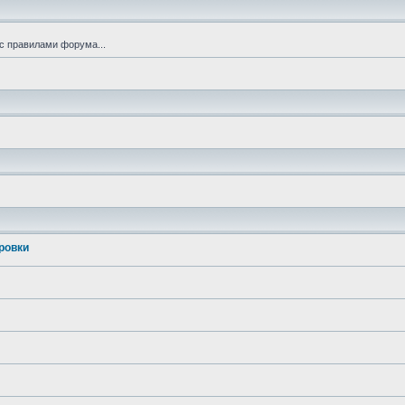
с правилами форума...
ровки