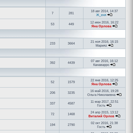
18 авг 2014, 14:37
7
281
Ж_еня
12 июн 2016, 16:22
53
449
Яна Орлова
21 ноя 2016, 16:15
233
3664
Марияz
07 авг 2016, 16:12
392
4439
Канаварро
22 янв 2016, 12:25
52
1579
Яна Орлова
16 май 2016, 19:28
206
3235
Ольга Николаевна
11 мар 2017, 22:51
337
4587
Гость
24 апр 2015, 13:12
72
1468
Виталий Орлов
02 окт 2016, 21:38
194
2790
Гость