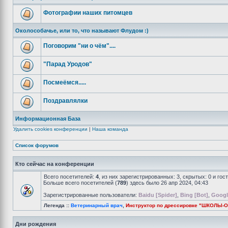
Фотографии наших питомцев
Околособачье, или то, что называют Флудом :)
Поговорим "ни о чём"....
"Парад Уродов"
Посмеёмся.....
Поздравлялки
Информационная База
Удалить cookies конференции
|
Наша команда
Список форумов
Кто сейчас на конференции
Всего посетителей:
4
, из них зарегистрированных: 3, скрытых: 0 и го
Больше всего посетителей (
789
) здесь было 26 апр 2024, 04:43
Зарегистрированные пользователи:
Baidu [Spider]
,
Bing [Bot]
,
Googl
Легенда ::
Ветеринарный врач
,
Инструктор по дрессировке "ШКОЛЫ-
Дни рождения