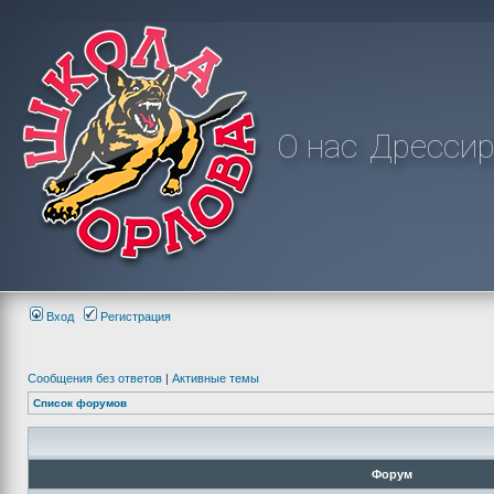
О нас
Дрессир
Вход
Регистрация
Сообщения без ответов
|
Активные темы
Список форумов
Форум