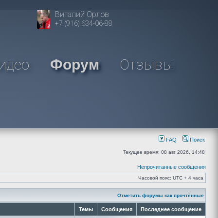
Виталий Орлов
+7 (916) 634-06-88
идео
Отзывы
Форум
FAQ
Поиск
Текущее время: 08 авг 2026, 14:48
Непрочитанные сообщения
Часовой пояс: UTC + 4 часа
Отметить форумы как прочтённые
Темы
Сообщения
Последнее сообщение