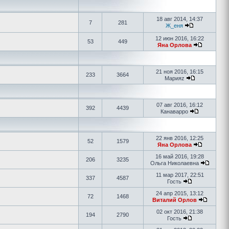
18 авг 2014, 14:37
7
281
Ж_еня
12 июн 2016, 16:22
53
449
Яна Орлова
21 ноя 2016, 16:15
233
3664
Марияz
07 авг 2016, 16:12
392
4439
Канаварро
22 янв 2016, 12:25
52
1579
Яна Орлова
16 май 2016, 19:28
206
3235
Ольга Николаевна
11 мар 2017, 22:51
337
4587
Гость
24 апр 2015, 13:12
72
1468
Виталий Орлов
02 окт 2016, 21:38
194
2790
Гость