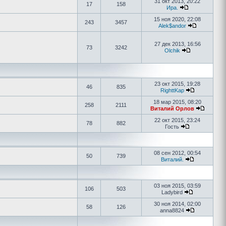
31 окт 2013, 20:22
17
158
Ира.
15 ноя 2020, 22:08
243
3457
Alek$andor
27 дек 2013, 16:56
73
3242
Olchik
23 окт 2015, 19:28
46
835
RighttKap
18 мар 2015, 08:20
258
2111
Виталий Орлов
22 окт 2015, 23:24
78
882
Гость
08 сен 2012, 00:54
50
739
Виталий.
03 ноя 2015, 03:59
106
503
Ladybird
30 ноя 2014, 02:00
58
126
anna8824