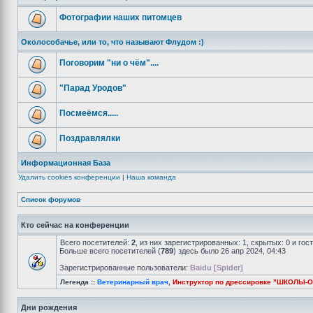
Фотографии наших питомцев
Околособачье, или то, что называют Флудом :)
Поговорим "ни о чём"....
"Парад Уродов"
Посмеёмся.....
Поздравлялки
Информационная База
Удалить cookies конференции
|
Наша команда
Список форумов
Кто сейчас на конференции
Всего посетителей:
2
, из них зарегистрированных: 1, скрытых: 0 и го
Больше всего посетителей (
789
) здесь было 26 апр 2024, 04:43
Зарегистрированные пользователи:
Baidu [Spider]
Легенда ::
Ветеринарный врач
,
Инструктор по дрессировке "ШКОЛЫ-
Дни рождения