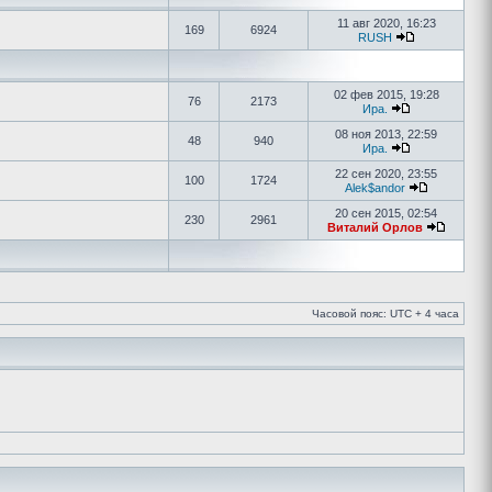
11 авг 2020, 16:23
169
6924
RUSH
02 фев 2015, 19:28
76
2173
Ира.
08 ноя 2013, 22:59
48
940
Ира.
22 сен 2020, 23:55
100
1724
Alek$andor
20 сен 2015, 02:54
230
2961
Виталий Орлов
Часовой пояс: UTC + 4 часа