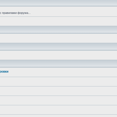
с правилами форума...
ровки