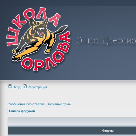
О нас
Дрессир
Вход
Регистрация
Сообщения без ответов
|
Активные темы
Список форумов
Форум