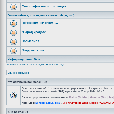
Фотографии наших питомцев
Околособачье, или то, что называют Флудом :)
Поговорим "ни о чём"....
"Парад Уродов"
Посмеёмся.....
Поздравлялки
Информационная База
Удалить cookies конференции
|
Наша команда
Список форумов
Кто сейчас на конференции
Всего посетителей:
4
, из них зарегистрированных: 3, скрытых: 0 и го
Больше всего посетителей (
789
) здесь было 26 апр 2024, 04:43
Зарегистрированные пользователи:
Baidu [Spider]
,
Google [Bot]
,
Maj
Легенда ::
Ветеринарный врач
,
Инструктор по дрессировке "ШКОЛЫ-
Дни рождения