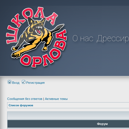
О нас
Дрессир
Вход
Регистрация
Сообщения без ответов
|
Активные темы
Список форумов
Форум