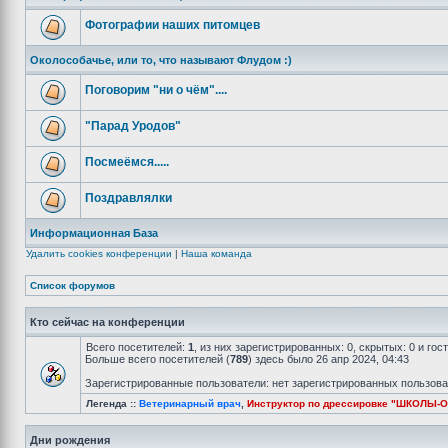
Фотографии наших питомцев
Околособачье, или то, что называют Флудом :)
Поговорим "ни о чём"....
"Парад Уродов"
Посмеёмся.....
Поздравлялки
Информационная База
Удалить cookies конференции
|
Наша команда
Список форумов
Кто сейчас на конференции
Всего посетителей:
1
, из них зарегистрированных: 0, скрытых: 0 и го
Больше всего посетителей (
789
) здесь было 26 апр 2024, 04:43
Зарегистрированные пользователи: нет зарегистрированных пользов
Легенда ::
Ветеринарный врач
,
Инструктор по дрессировке "ШКОЛЫ-
Дни рождения