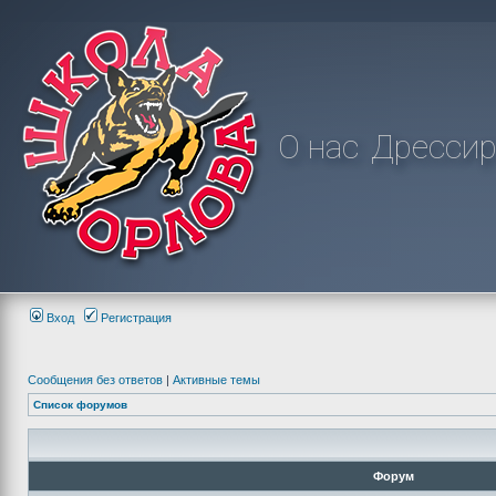
О нас
Дрессир
Вход
Регистрация
Сообщения без ответов
|
Активные темы
Список форумов
Форум