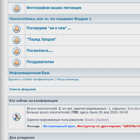
Фотографии наших питомцев
Околособачье, или то, что называют Флудом :)
Поговорим "ни о чём"....
"Парад Уродов"
Посмеёмся.....
Поздравлялки
Информационная База
Удалить cookies конференции
|
Наша команда
Список форумов
Кто сейчас на конференции
Всего посетителей:
2
, из них зарегистрированных: 1, скрытых: 0 и го
Больше всего посетителей (
789
) здесь было 26 апр 2024, 04:43
Зарегистрированные пользователи:
Baidu [Spider]
Легенда ::
Ветеринарный врач
,
Инструктор по дрессировке "ШКОЛЫ-
Дни рождения