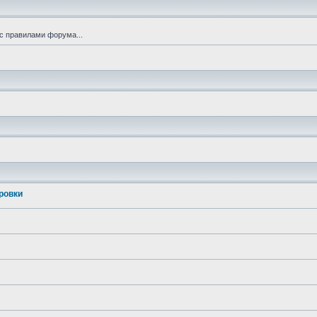
с правилами форума...
ровки