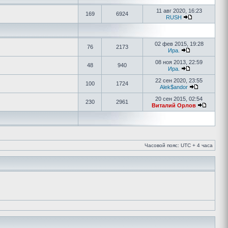
11 авг 2020, 16:23
169
6924
RUSH
02 фев 2015, 19:28
76
2173
Ира.
08 ноя 2013, 22:59
48
940
Ира.
22 сен 2020, 23:55
100
1724
Alek$andor
20 сен 2015, 02:54
230
2961
Виталий Орлов
Часовой пояс: UTC + 4 часа