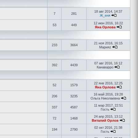
18 авг 2014, 14:37
7
281
Ж_еня
12 июн 2016, 16:22
53
449
Яна Орлова
21 ноя 2016, 16:15
233
3664
Марияz
07 авг 2016, 16:12
392
4439
Канаварро
22 янв 2016, 12:25
52
1579
Яна Орлова
16 май 2016, 19:28
206
3235
Ольга Николаевна
11 мар 2017, 22:51
337
4587
Гость
24 апр 2015, 13:12
72
1468
Виталий Орлов
02 окт 2016, 21:38
194
2790
Гость