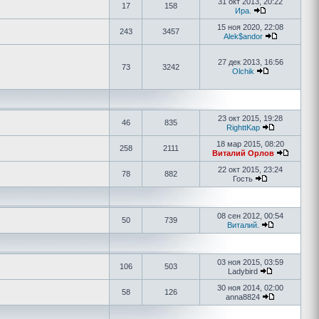
31 окт 2013, 20:22
17
158
Ира.
15 ноя 2020, 22:08
243
3457
Alek$andor
27 дек 2013, 16:56
73
3242
Olchik
23 окт 2015, 19:28
46
835
RighttKap
18 мар 2015, 08:20
258
2111
Виталий Орлов
22 окт 2015, 23:24
78
882
Гость
08 сен 2012, 00:54
50
739
Виталий.
03 ноя 2015, 03:59
106
503
Ladybird
30 ноя 2014, 02:00
58
126
anna8824