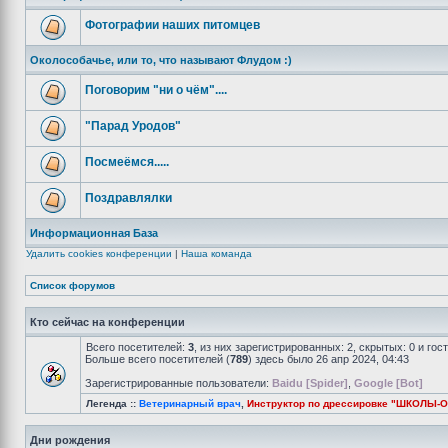
Фотографии наших питомцев
Околособачье, или то, что называют Флудом :)
Поговорим "ни о чём"....
"Парад Уродов"
Посмеёмся.....
Поздравлялки
Информационная База
Удалить cookies конференции
|
Наша команда
Список форумов
Кто сейчас на конференции
Всего посетителей:
3
, из них зарегистрированных: 2, скрытых: 0 и го
Больше всего посетителей (
789
) здесь было 26 апр 2024, 04:43
Зарегистрированные пользователи:
Baidu [Spider]
,
Google [Bot]
Легенда ::
Ветеринарный врач
,
Инструктор по дрессировке "ШКОЛЫ-
Дни рождения