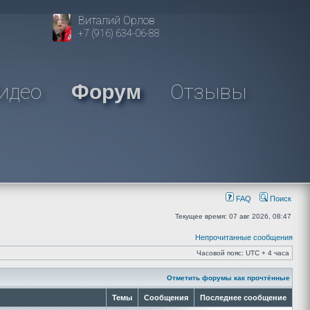
Виталий Орлов
+7 (916) 634-06-88
идео
Отзывы
Форум
FAQ
Поиск
Текущее время: 07 авг 2026, 08:47
Непрочитанные сообщения
Часовой пояс: UTC + 4 часа
Отметить форумы как прочтённые
Темы
Сообщения
Последнее сообщение