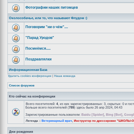
Фотографии наших питомцев
Околособачье, или то, что называют Флудом :)
Поговорим "ни о чём"....
"Парад Уродов"
Посмеёмся.....
Поздравлялки
Информационная База
Удалить cookies конференции
|
Наша команда
Список форумов
Кто сейчас на конференции
Всего посетителей:
4
, из них зарегистрированных: 3, скрытых: 0 и го
Больше всего посетителей (
789
) здесь было 26 апр 2024, 04:43
Зарегистрированные пользователи:
Baidu [Spider]
,
Bing [Bot]
,
Googl
Легенда ::
Ветеринарный врач
,
Инструктор по дрессировке "ШКОЛЫ-
Дни рождения