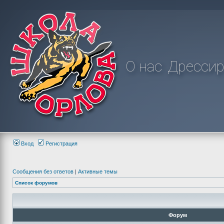
О нас
Дрессир
Вход
Регистрация
Сообщения без ответов
|
Активные темы
Список форумов
Форум