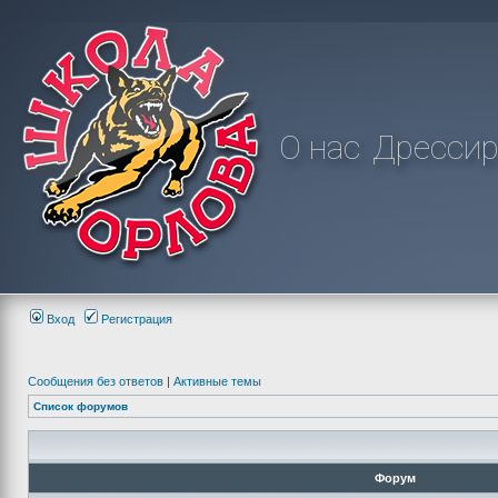
О нас
Дрессир
Вход
Регистрация
Сообщения без ответов
|
Активные темы
Список форумов
Форум