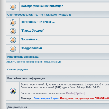
Фотографии наших питомцев
Околособачье, или то, что называют Флудом :)
Поговорим "ни о чём"....
"Парад Уродов"
Посмеёмся.....
Поздравлялки
Информационная База
Удалить cookies конференции
|
Наша команда
Список форумов
Кто сейчас на конференции
Всего посетителей:
2
, из них зарегистрированных: 1, скрытых: 0 и го
Больше всего посетителей (
789
) здесь было 26 апр 2024, 04:43
Зарегистрированные пользователи:
Baidu [Spider]
Легенда ::
Ветеринарный врач
,
Инструктор по дрессировке "ШКОЛЫ-
Дни рождения