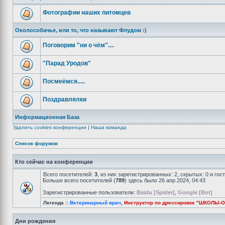
Фотографии наших питомцев
Околособачье, или то, что называют Флудом :)
Поговорим "ни о чём"....
"Парад Уродов"
Посмеёмся.....
Поздравлялки
Информационная База
Удалить cookies конференции
|
Наша команда
Список форумов
Кто сейчас на конференции
Всего посетителей:
3
, из них зарегистрированных: 2, скрытых: 0 и го
Больше всего посетителей (
789
) здесь было 26 апр 2024, 04:43
Зарегистрированные пользователи:
Baidu [Spider]
,
Google [Bot]
Легенда ::
Ветеринарный врач
,
Инструктор по дрессировке "ШКОЛЫ-
Дни рождения