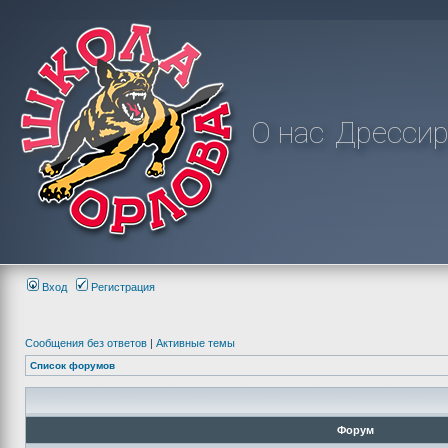
О нас
Дрессир
Вход
Регистрация
Сообщения без ответов
|
Активные темы
Список форумов
Форум